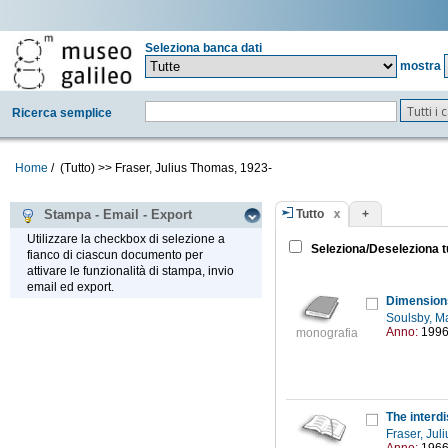
Seleziona banca dati
mostra
Tutti i
Ricerca semplice
Home
/
(Tutto)
>>
Fraser, Julius Thomas, 1923-
Tutto
+
Stampa - Email - Export
Utilizzare la checkbox di selezione a
Seleziona/Deseleziona t
fianco di ciascun documento per
attivare le funzionalità di stampa, invio
email ed export.
Dimensions
Soulsby, Ma
Anno:
199
monografia
The interdi
Fraser, Ju