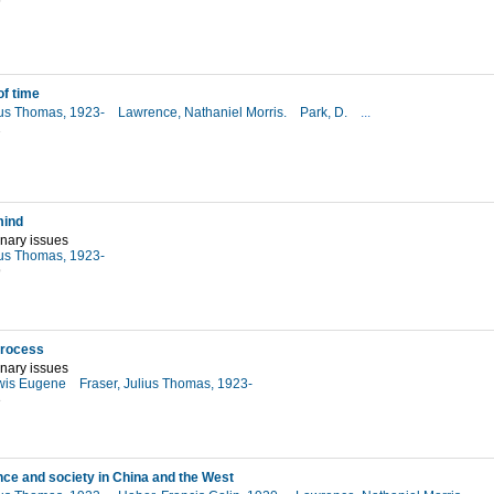
6
of time
lius Thomas, 1923-
Lawrence, Nathaniel Morris.
Park, D.
...
2
mind
inary issues
lius Thomas, 1923-
9
process
inary issues
ewis Eugene
Fraser, Julius Thomas, 1923-
3
nce and society in China and the West