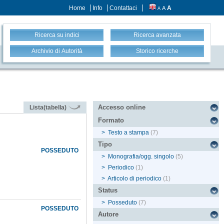
Home
Info
Contattaci
A
A
A
Ricerca su indici
Ricerca avanzata
Archivio di Autorità
Storico ricerche
Accesso online
Lista(tabella)
Formato
>
Testo a stampa
(7)
Tipo
POSSEDUTO
>
Monografia/ogg. singolo
(5)
>
Periodico
(1)
>
Articolo di periodico
(1)
Status
>
Posseduto
(7)
POSSEDUTO
Autore