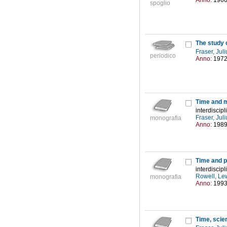
Anno:
196
spoglio
The study 
Fraser, Ju
periodico
Anno:
197
Time and 
interdiscipl
Fraser, Ju
monografia
Anno:
198
Time and 
interdiscipl
Rowell, L
monografia
Anno:
199
Time, scie