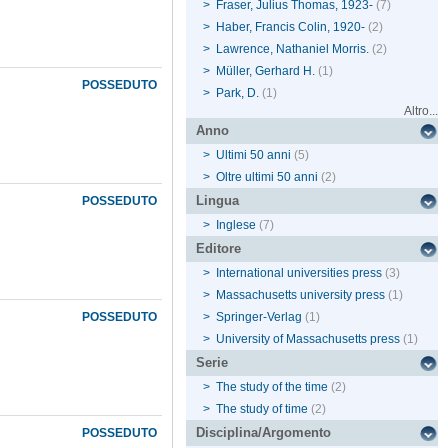
>
Fraser, Julius Thomas, 1923-
(7)
>
Haber, Francis Colin, 1920-
(2)
>
Lawrence, Nathaniel Morris.
(2)
>
Müller, Gerhard H.
(1)
POSSEDUTO
>
Park, D.
(1)
Altro...
Anno
>
Ultimi 50 anni
(5)
>
Oltre ultimi 50 anni
(2)
Lingua
POSSEDUTO
>
Inglese
(7)
Editore
>
International universities press
(3)
>
Massachusetts university press
(1)
POSSEDUTO
>
Springer-Verlag
(1)
>
University of Massachusetts press
(1)
Serie
>
The study of the time
(2)
>
The study of time
(2)
Disciplina/Argomento
POSSEDUTO