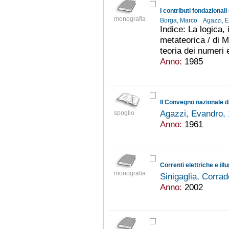
I contributi fondazional
monografia
Borga, Marco
Agazzi, 
Indice: La logica,
metateorica / di M
teoria dei numeri e
Anno:
1985
Il Convegno nazionale di
Agazzi, Evandro,
spoglio
Anno:
1961
Correnti elettriche e il
monografia
Sinigaglia, Corra
Anno:
2002