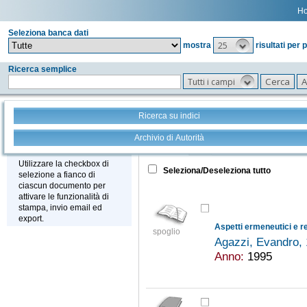
H
Seleziona banca dati
25
mostra
risultati per 
Ricerca semplice
Tutti i campi
Ricerca su indici
Archivio di Autorità
Tutto
+
Stampa - Email - Export
Utilizzare la checkbox di
Seleziona/Deseleziona tutto
selezione a fianco di
ciascun documento per
attivare le funzionalità di
stampa, invio email ed
export.
spoglio
Agazzi, Evandro,
Anno:
1995