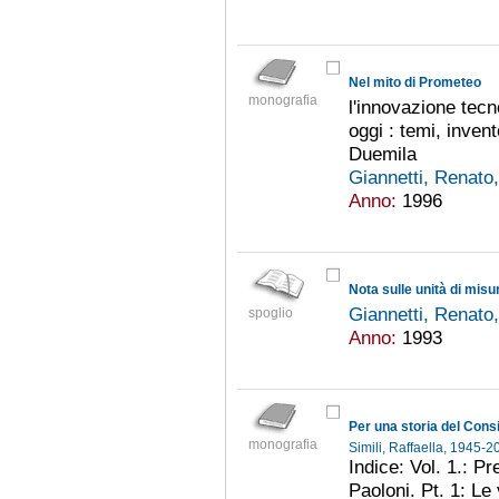
Nel mito di Prometeo
monografia
l'innovazione tecn
oggi : temi, invent
Duemila
Giannetti, Renato
Anno:
1996
Nota sulle unità di misu
Giannetti, Renato
spoglio
Anno:
1993
Per una storia del Consi
monografia
Simili, Raffaella, 1945-
Indice: Vol. 1.: Pr
Paoloni. Pt. 1: Le 