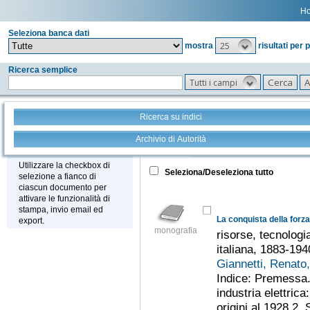
H
Seleziona banca dati
25
mostra
risultati per 
Ricerca semplice
Tutti i campi
Ricerca su indici
Archivio di Autorità
Tutto
+
Stampa - Email - Export
Utilizzare la checkbox di
Seleziona/Deseleziona tutto
selezione a fianco di
ciascun documento per
attivare le funzionalità di
stampa, invio email ed
La conquista della forza
export.
monografia
risorse, tecnologi
italiana, 1883-194
Giannetti, Renato
Indice: Premessa.
industria elettrica
origini al 1928 2. 