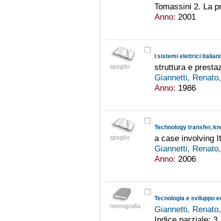
Tomassini 2. La pr
Anno:
2001
I sistemi elettrici italiani
struttura e prestaz
spoglio
Giannetti, Renato
Anno:
1986
Technology transfer, k
a case involving I
spoglio
Giannetti, Renato
Anno:
2006
Tecnologia e sviluppo e
monografia
Giannetti, Renato
Indice parziale: 3.