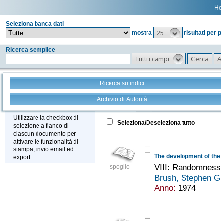
H
Seleziona banca dati
25
mostra
risultati per 
Ricerca semplice
Tutti i campi
Ricerca su indici
Archivio di Autorità
Tutto
+
Stampa - Email - Export
Utilizzare la checkbox di
Seleziona/Deseleziona tutto
selezione a fianco di
ciascun documento per
attivare le funzionalità di
stampa, invio email ed
The development of the 
export.
VIII: Randomness a
spoglio
Brush, Stephen G
Anno:
1974