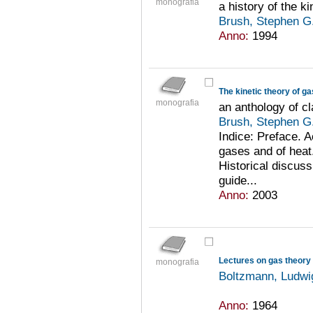
monografia
a history of the k
Brush, Stephen G
Anno:
1994
The kinetic theory of g
monografia
an anthology of c
Brush, Stephen G
Indice: Preface. 
gases and of heat.
Historical discuss
guide...
Anno:
2003
Lectures on gas theory
monografia
Boltzmann, Ludwi
Anno:
1964