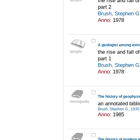
the rise and fall
spoglio
part 2
Brush, Stephen G
Anno:
1978
A geologist among ast
the rise and fall
spoglio
part 1
Brush, Stephen G
Anno:
1978
The history of geophys
monografia
an annotated bibl
Brush, Stephen G., 1935
Anno:
1985
The history of modern 