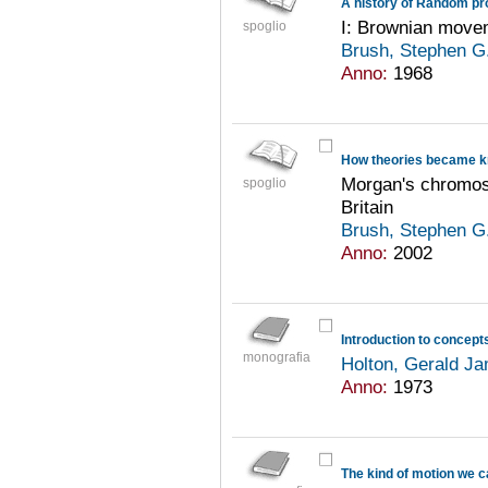
A history of Random p
I: Brownian move
spoglio
Brush, Stephen G
Anno:
1968
How theories became 
Morgan's chromos
spoglio
Britain
Brush, Stephen G
Anno:
2002
Introduction to concept
monografia
Holton, Gerald J
Anno:
1973
The kind of motion we ca