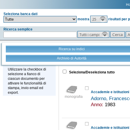
H
Seleziona banca dati
25
mostra
risultati per 
Ricerca semplice
Tutti i campi
Ricerca su indici
Archivio di Autorità
Tutto
+
Stampa - Email - Export
Utilizzare la checkbox di
Seleziona/Deseleziona tutto
selezione a fianco di
ciascun documento per
attivare le funzionalità di
stampa, invio email ed
Accademie e istituzioni 
export.
monografia
Adorno, Francesc
Anno:
1983
Accademie e istituzioni 