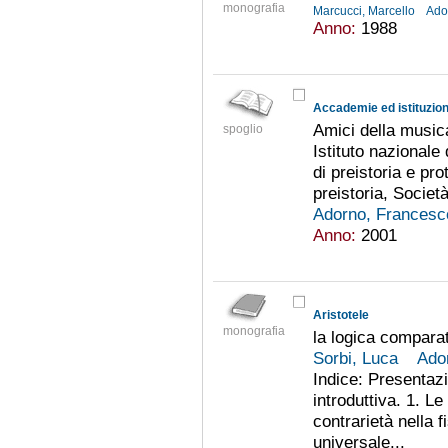
monografia
Marcucci, Marcello
Ado
Anno:
1988
Accademie ed istituzioni
Amici della musica
spoglio
Istituto nazionale 
di preistoria e pro
preistoria, Societ
Adorno, Francesc
Anno:
2001
Aristotele
monografia
la logica compara
Sorbi, Luca
Ado
Indice: Presentaz
introduttiva. 1. Le
contrarietà nella f
universale...