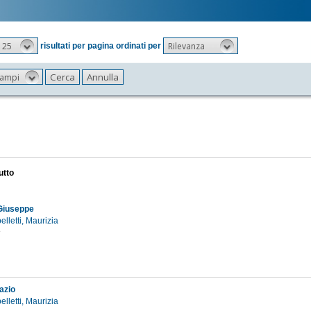
25
Rilevanza
risultati per pagina ordinati per
 campi
utto
Giuseppe
elletti, Maurizia
8
azio
elletti, Maurizia