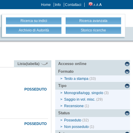
Home
Info
Contattaci
A
A
A
Ricerca su indici
Ricerca avanzata
Archivio di Autorità
Storico ricerche
Accesso online
Lista(tabella)
Formato
>
Testo a stampa
(33)
Tipo
POSSEDUTO
>
Monografia/ogg. singolo
(3)
>
Saggio in vol. misc.
(29)
>
Recensione
(1)
Status
>
Posseduto
(32)
POSSEDUTO
>
Non posseduto
(1)