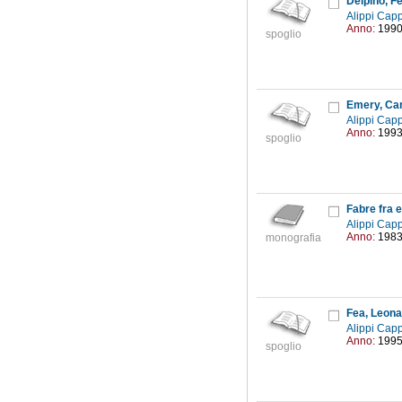
Delpino, F
Alippi Capp
Anno:
199
spoglio
Emery, Car
Alippi Capp
Anno:
199
spoglio
Fabre fra e
Alippi Capp
Anno:
198
monografia
Fea, Leon
Alippi Capp
Anno:
199
spoglio