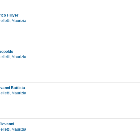
rico Hillyer
elletti, Maurizia
0
eopoldo
elletti, Maurizia
2
ovanni Battista
elletti, Maurizia
2
Giovanni
elletti, Maurizia
3