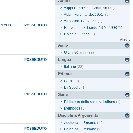
Autore
>
Alippi Cappelletti, Maurizia
(33)
>
Abbri, Ferdinando, 1951-
(1)
>
Armocida, Giuseppe
(1)
Il contributo alla zoologia, alla anatomia comparata e alla embrionologia dato dagli scienziati italiani a congresso dal 1839 al 1847
POSSEDUTO
>
Benvenuto, Edoardo, 1940-1998
(1)
>
Calchini, Enrica
(1)
Altro...
Anno
>
Ultimi 50 anni
(33)
Lingua
POSSEDUTO
>
Italiano
(33)
Editore
>
Giunti
(1)
>
La Scuola
(1)
POSSEDUTO
Serie
>
Biblioteca della scienza italiana
(1)
>
Methodos
(1)
Disciplina/Argomento
>
Zoologia -- Persone
(14)
POSSEDUTO
>
Botanica -- Persone
(9)