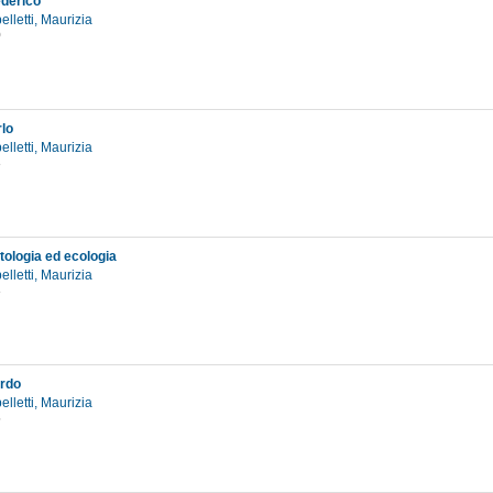
ederico
elletti, Maurizia
0
lo
elletti, Maurizia
3
tologia ed ecologia
elletti, Maurizia
3
ardo
elletti, Maurizia
5