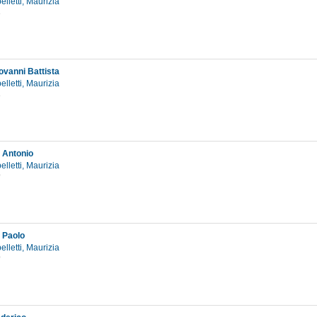
elletti, Maurizia
1
ovanni Battista
elletti, Maurizia
1
, Antonio
elletti, Maurizia
9
, Paolo
elletti, Maurizia
9