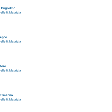
, Guglielmo
elletti, Maurizia
9
seppe
elletti, Maurizia
9
ttore
elletti, Maurizia
9
, Ermanno
elletti, Maurizia
0