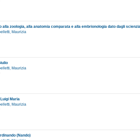
2
elletti, Maurizia
9
iulio
elletti, Maurizia
4
 Luigi Maria
elletti, Maurizia
5
erdinando (Nando)