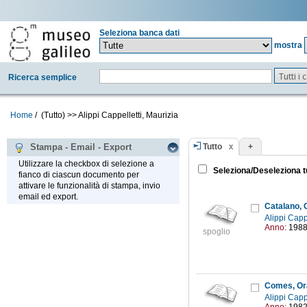
Seleziona banca dati
mostra
Tutti i
Ricerca semplice
Home
/
(Tutto)
>>
Alippi Cappelletti, Maurizia
Tutto
+
Stampa - Email - Export
Utilizzare la checkbox di selezione a
Seleziona/Deseleziona t
fianco di ciascun documento per
attivare le funzionalità di stampa, invio
email ed export.
Catalano, 
Alippi Capp
Anno:
198
spoglio
Comes, Or
Alippi Capp