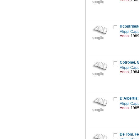
Anno:
198
spoglio
Alippi Capp
Anno:
198
spoglio
Cotronei, G
Alippi Capp
Anno:
198
spoglio
D'Albertis,
Alippi Capp
Anno:
198
spoglio
De Toni, F