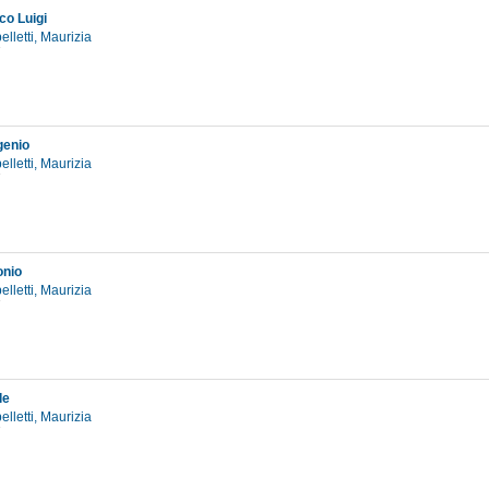
co Luigi
elletti, Maurizia
7
genio
elletti, Maurizia
7
onio
elletti, Maurizia
7
le
elletti, Maurizia
7