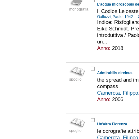
L'acqua microscopio de
monografia
il Codice Leiceste
Galluzzi, Paolo, 1942-
Indice: Risfoglian
Eike Schmidt. Pr
introduttiva / Paol
un...
Anno:
2018
Admirabilis circinus
the spread and im
spoglio
compass
Camerota, Filippo
Anno:
2006
Un'altra Fiorenza
le corografie attr
spoglio
Camerota, Filippo