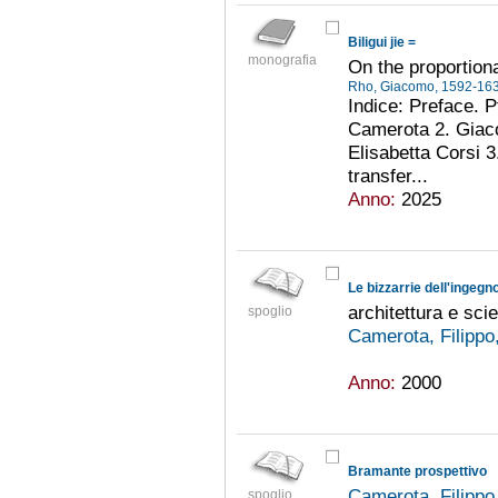
Biligui jie =
monografia
On the proportio
Rho, Giacomo, 1592-16
Indice: Preface. P
Camerota 2. Giaco
Elisabetta Corsi 
transfer...
Anno:
2025
Le bizzarrie dell'ingegn
architettura e sci
spoglio
Camerota, Filippo
Anno:
2000
Bramante prospettivo
Camerota, Filippo
spoglio