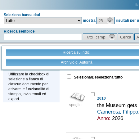
H
Seleziona banca dati
25
mostra
risultati per 
Ricerca semplice
Tutti i campi
Ricerca su indici
Archivio di Autorità
Tutto
+
Stampa - Email - Export
Utilizzare la checkbox di
Seleziona/Deseleziona tutto
selezione a fianco di
ciascun documento per
attivare le funzionalità di
stampa, invio email ed
2010
export.
the Museum gets
spoglio
Camerota, Filippo
Anno:
2026