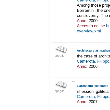
Camerota, Filippo
Among those projec
Borromini, the on
controversy. The dr
Anno:
2000
Accesso online
ht
overview.xml
Architecture as mathem
the case of archit
spoglio
Camerota, Filippo
Anno:
2006
L'architetto filosofante
riflessioni galilei
spoglio
Camerota, Filippo
Anno:
2007