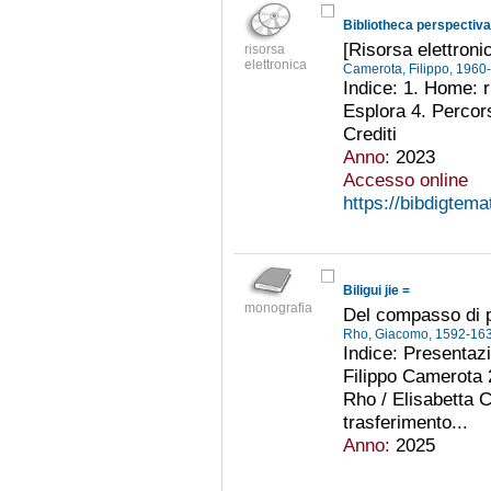
Bibliotheca perspectiv
[Risorsa elettroni
risorsa
elettronica
Camerota, Filippo, 1960
Indice: 1. Home: 
Esplora 4. Percors
Crediti
Anno:
2023
Accesso online
https://bibdigtema
Biligui jie =
monografia
Del compasso di 
Rho, Giacomo, 1592-16
Indice: Presentazi
Filippo Camerota 
Rho / Elisabetta Co
trasferimento...
Anno:
2025