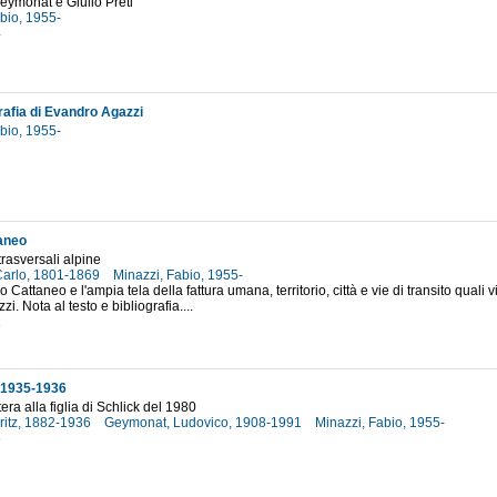
eymonat e Giulio Preti
abio, 1955-
4
rafia di Evandro Agazzi
abio, 1955-
7
aneo
 trasversali alpine
Carlo, 1801-1869
Minazzi, Fabio, 1955-
o Cattaneo e l'ampia tela della fattura umana, territorio, città e vie di transito quali vi
i. Nota al testo e bibliografia....
1
 1935-1936
era alla figlia di Schlick del 1980
ritz, 1882-1936
Geymonat, Ludovico, 1908-1991
Minazzi, Fabio, 1955-
8