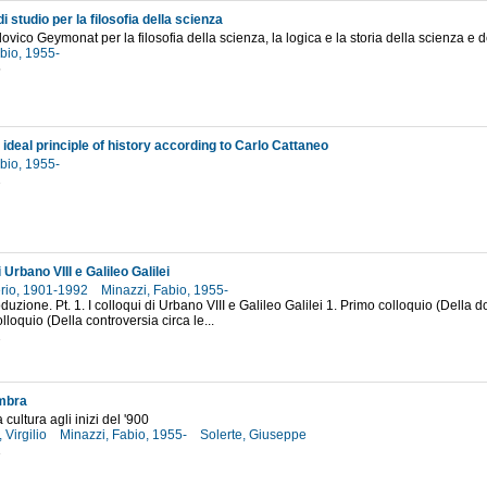
i studio per la filosofia della scienza
udovico Geymonat per la filosofia della scienza, la logica e la storia della scienza e d
abio, 1955-
5
 ideal principle of history according to Carlo Cattaneo
abio, 1955-
2
i Urbano VIII e Galileo Galilei
erio, 1901-1992
Minazzi, Fabio, 1955-
oduzione. Pt. 1. I colloqui di Urbano VIII e Galileo Galilei 1. Primo colloquio (Della d
loquio (Della controversia circa le...
2
ombra
a cultura agli inizi del '900
 Virgilio
Minazzi, Fabio, 1955-
Solerte, Giuseppe
1