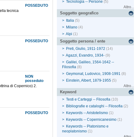
>
Tecnologia -- Persone
(5)
POSSEDUTO
Altro...
ella tecnica
Soggetto geografico
>
Italia
(5)
>
Milano
(4)
>
Alpi
(1)
POSSEDUTO
Soggetto persona / ente
>
Preti, Giulio, 1911-1972
(14)
>
Agazzi, Evandro, 1934-
(9)
>
Galilei, Galileo, 1564-1642 --
Filosofia
(8)
>
Geymonat, Ludovico, 1908-1991
(8)
NON
>
Einstein, Albert, 1879-1955
(5)
posseduto
ottrina di Copernico) 2.
Altro...
Keyword
>
Testi e Carteggi -- Filosofia
(10)
>
Bibliografie e cataloghi -- Filosofia
(2)
POSSEDUTO
>
Keywords -- Aristotelismo
(1)
>
Keywords -- Copernicanesimo
(1)
>
Keywords -- Platonismo e
neoplatonismo
(1)
Altro...