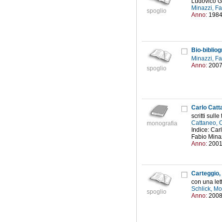
Ludovico G
Minazzi, F
spoglio
Anno:
198
Bio-bibliog
Minazzi, F
Anno:
200
spoglio
Carlo Catt
scritti sulle
Cattaneo, 
monografia
Indice: Carl
Fabio Minazz
Anno:
200
Carteggio,
con una lett
Schlick, Mo
spoglio
Anno:
200