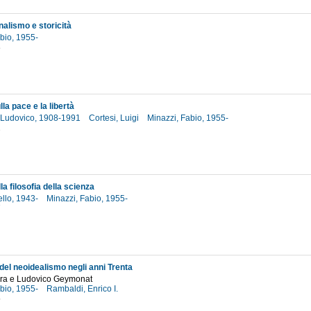
alismo e storicità
abio, 1955-
8
lla pace e la libertà
 Ludovico, 1908-1991
Cortesi, Luigi
Minazzi, Fabio, 1955-
2
la filosofia della scienza
ello, 1943-
Minazzi, Fabio, 1955-
7
 del neoidealismo negli anni Trenta
Pra e Ludovico Geymonat
abio, 1955-
Rambaldi, Enrico I.
5