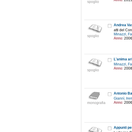
Anno:
201
spoglio
Andrea Vas
atti del C
Minazzi, F
spoglio
Anno:
200
L'anima ari
Minazzi, F
Anno:
200
spoglio
Antonio Ba
Giannì, Ire
Anno:
200
monografia
Appunti per