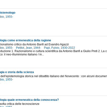
pistemologo
abio, 1955-
7
logia come ermeneutica della ragione
azionalismo critico da Antonio Banfi ad Evandro Agazzi
abio, 1955-
Petitot, Jean, 1944-
Papi, Fulvio, 1930-2022
roduzione 1. Razionalismo e cultura scientifica da Antonio Banfi a Giulio Preti 2. L
co: il neo-illuminismo italiano / in...
8
gia e storia della scienza
 dell'epistemologia storica nel dibattito italiano del Novecento : con alcuni document
abio, 1955-
4
logia quale ermeneutica della conoscenza?
sofia critica delle tecnoscienze