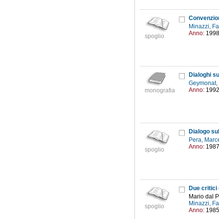
Convenzion
Minazzi, F
Anno:
199
spoglio
Dialoghi su
Geymonat,
Anno:
199
monografia
Dialogo sul
Pera, Marc
Anno:
198
spoglio
Due critici
Mario dal 
Minazzi, F
spoglio
Anno:
198