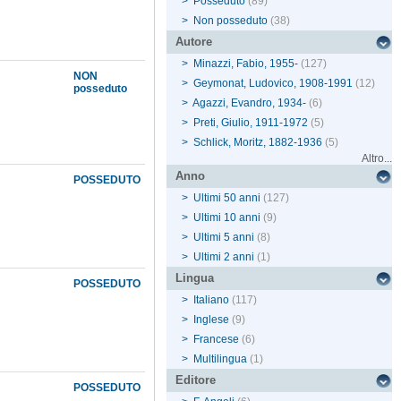
>
Posseduto
(89)
>
Non posseduto
(38)
Autore
>
Minazzi, Fabio, 1955-
(127)
NON
>
Geymonat, Ludovico, 1908-1991
(12)
posseduto
>
Agazzi, Evandro, 1934-
(6)
>
Preti, Giulio, 1911-1972
(5)
>
Schlick, Moritz, 1882-1936
(5)
Altro...
Anno
POSSEDUTO
>
Ultimi 50 anni
(127)
>
Ultimi 10 anni
(9)
>
Ultimi 5 anni
(8)
>
Ultimi 2 anni
(1)
Lingua
POSSEDUTO
>
Italiano
(117)
>
Inglese
(9)
>
Francese
(6)
>
Multilingua
(1)
Editore
POSSEDUTO