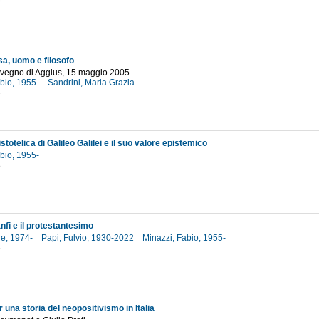
3
a, uomo e filosofo
onvegno di Aggius, 15 maggio 2005
abio, 1955-
Sandrini, Maria Grazia
6
stotelica di Galileo Galilei e il suo valore epistemico
abio, 1955-
8
nfi e il protestantesimo
ne, 1974-
Papi, Fulvio, 1930-2022
Minazzi, Fabio, 1955-
6
 una storia del neopositivismo in Italia