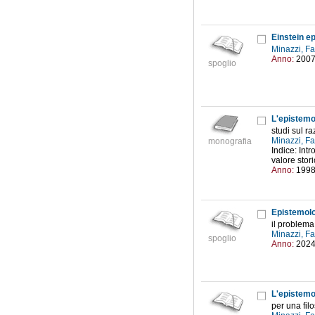
Einstein e
Minazzi, F
Anno:
200
spoglio
L'epistemo
studi sul r
Minazzi, F
monografia
Indice: Int
valore stori
Anno:
199
Epistemolo
il problema
Minazzi, F
spoglio
Anno:
202
L'epistemo
per una filo