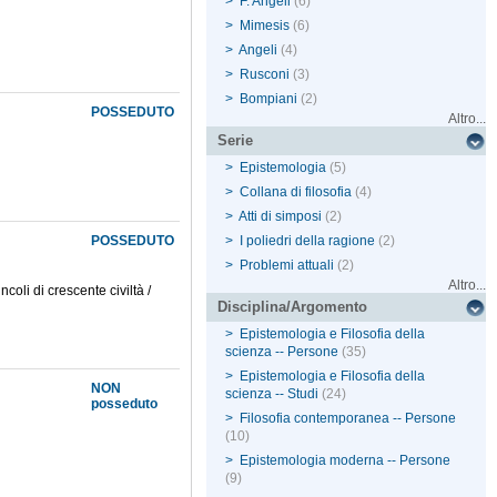
>
F. Angeli
(6)
>
Mimesis
(6)
>
Angeli
(4)
>
Rusconi
(3)
>
Bompiani
(2)
POSSEDUTO
Altro...
Serie
>
Epistemologia
(5)
>
Collana di filosofia
(4)
>
Atti di simposi
(2)
POSSEDUTO
>
I poliedri della ragione
(2)
>
Problemi attuali
(2)
Altro...
ncoli di crescente civiltà /
Disciplina/Argomento
>
Epistemologia e Filosofia della
scienza -- Persone
(35)
>
Epistemologia e Filosofia della
NON
scienza -- Studi
(24)
posseduto
>
Filosofia contemporanea -- Persone
(10)
>
Epistemologia moderna -- Persone
(9)