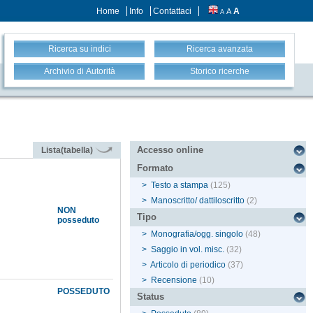
Home
Info
Contattaci
A
A
A
Ricerca su indici
Ricerca avanzata
Archivio di Autorità
Storico ricerche
Accesso online
Lista(tabella)
Formato
>
Testo a stampa
(125)
>
Manoscritto/ dattiloscritto
(2)
NON
Tipo
posseduto
>
Monografia/ogg. singolo
(48)
>
Saggio in vol. misc.
(32)
>
Articolo di periodico
(37)
>
Recensione
(10)
POSSEDUTO
Status