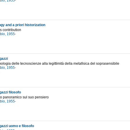
abio, 1955-
y and a priori historization
's contribution
abio, 1955-
9
gazzi
mologia delle tecnoscienze alla legittimità della metafisica del soprasensibile
abio, 1955-
8
azzi filosofo
o panoramico sul suo pensiero
abio, 1955-
5
azzi uomo e filosofo