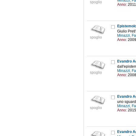
Minazzi, F
spoglio
Anno:
2011
Epistemolog
Giulio Preti
Minazzi, F
spoglio
Anno:
200
Evandro A
dall'episte
Minazzi, F
spoglio
Anno:
200
Evandro Ag
uno sguard
Minazzi, F
spoglio
Anno:
201
Evandro Ag