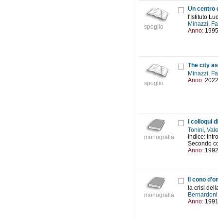
Un centro d
l'Istituto L
Minazzi, F
spoglio
Anno:
199
The city as
Minazzi, F
Anno:
202
spoglio
I colloqui d
Tonini, Val
Indice: Intr
monografia
Secondo col
Anno:
199
Il cono d'
la crisi dell
Bernardoni,
monografia
Anno:
199