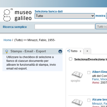
Seleziona banca dati
mostra
Tutti i
Ricerca semplice
Home
/
(Tutto)
>>
Minazzi, Fabio, 1955-
Tutto
+
Stampa - Email - Export
Utilizzare la checkbox di selezione a
Seleziona/Deseleziona t
fianco di ciascun documento per
attivare le funzionalità di stampa, invio
email ed export.
Albert Eins
atti del C
Fano, Vinc
spoglio
Anno:
200
Alcune brev
Minazzi, F