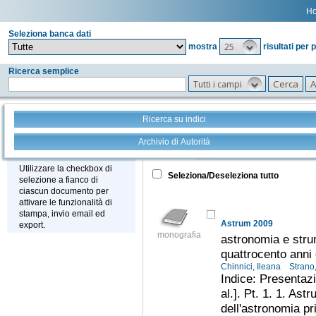
H
Seleziona banca dati
25
mostra
risultati per 
Ricerca semplice
Tutti i campi
Ricerca su indici
Archivio di Autorità
Tutto
+
Stampa - Email - Export
Utilizzare la checkbox di
Seleziona/Deseleziona tutto
selezione a fianco di
ciascun documento per
attivare le funzionalità di
stampa, invio email ed
Astrum 2009
export.
monografia
astronomia e strum
quattrocento anni
Chinnici, Ileana
Strano
Indice: Presentazi
al.]. Pt. 1. 1. Ast
dell'astronomia pr