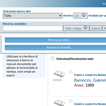
H
Seleziona banca dati
25
mostra
risultati per 
Ricerca semplice
Tutti i campi
Ricerca su indici
Archivio di Autorità
Tutto
+
Stampa - Email - Export
Utilizzare la checkbox di
Seleziona/Deseleziona tutto
selezione a fianco di
ciascun documento per
attivare le funzionalità di
stampa, invio email ed
Colori e suoni fra Newt
export.
Baroncini, Gabrie
spoglio
Anno:
1989
Colori e suoni fra Newt