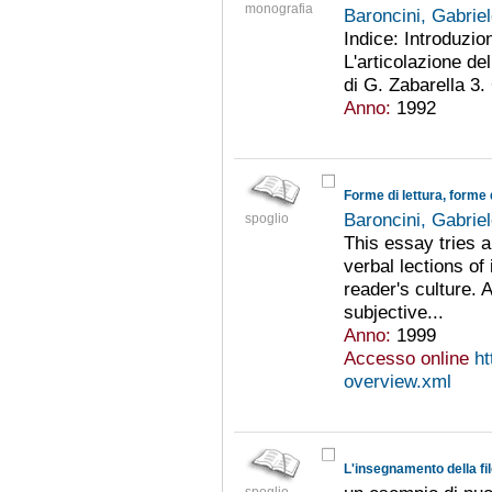
monografia
Baroncini, Gabrie
Indice: Introduzion
L'articolazione del
di G. Zabarella 3.
Anno:
1992
Forme di lettura, forme 
Baroncini, Gabrie
spoglio
This essay tries 
verbal lections of
reader's culture. 
subjective...
Anno:
1999
Accesso online
ht
overview.xml