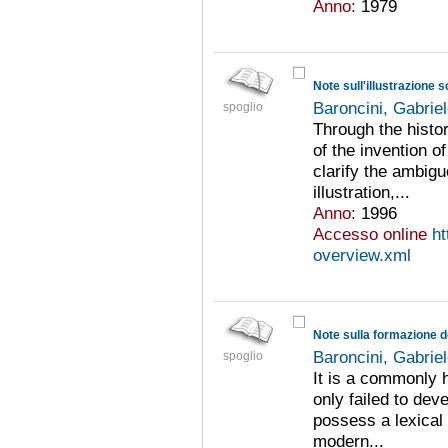
Anno:
1979
Note sull'illustrazione s
Baroncini, Gabrie
spoglio
Through the histor
of the invention o
clarify the ambiguo
illustration,...
Anno:
1996
Accesso online
ht
overview.xml
Note sulla formazione d
Baroncini, Gabrie
spoglio
It is a commonly h
only failed to dev
possess a lexical
modern...