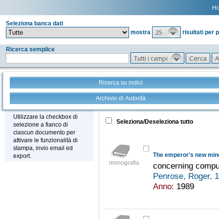
H
Seleziona banca dati
25
mostra
risultati per 
Ricerca semplice
Tutti i campi
Ricerca su indici
Archivio di Autorità
Tutto
+
Stampa - Email - Export
Utilizzare la checkbox di
Seleziona/Deseleziona tutto
selezione a fianco di
ciascun documento per
attivare le funzionalità di
stampa, invio email ed
The emperor's new min
export.
monografia
concerning comput
Penrose, Roger, 
Anno:
1989