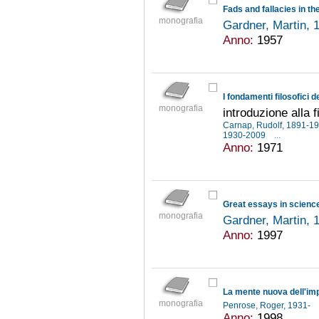
Fads and fallacies in t
monografia
Gardner, Martin,
Anno:
1957
I fondamenti filosofici de
monografia
introduzione alla f
Carnap, Rudolf, 1891-1
1930-2009
...
Anno:
1971
Great essays in scienc
monografia
Gardner, Martin,
Anno:
1997
La mente nuova dell'im
monografia
Penrose, Roger, 1931-
Anno:
1998