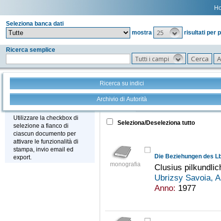
H
Seleziona banca dati
25
mostra
risultati per 
Ricerca semplice
Tutti i campi
Ricerca su indici
Archivio di Autorità
Tutto
+
Stampa - Email - Export
Utilizzare la checkbox di
Seleziona/Deseleziona tutto
selezione a fianco di
ciascun documento per
attivare le funzionalità di
stampa, invio email ed
export.
monografia
Clusius pilkundlic
Ubrizsy Savoia, 
Anno:
1977