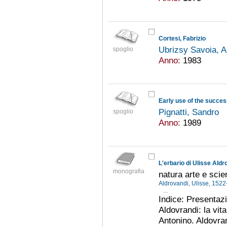
Cortesi, Fabrizio
Ubrizsy Savoia, 
spoglio
Anno:
1983
Early use of the succes
Pignatti, Sandro
spoglio
Anno:
1989
L'erbario di Ulisse Aldr
monografia
natura arte e sci
Aldrovandi, Ulisse, 152
...
Indice: Presentazi
Aldovrandi: la vita
Antonino. Aldovran