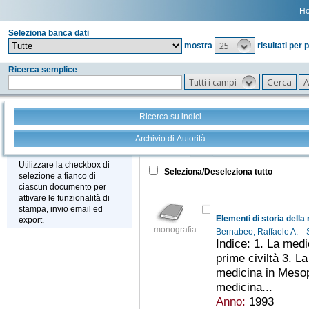
H
Seleziona banca dati
25
mostra
risultati per 
Ricerca semplice
Tutti i campi
Ricerca su indici
Archivio di Autorità
Tutto
+
Stampa - Email - Export
Utilizzare la checkbox di
Seleziona/Deseleziona tutto
selezione a fianco di
ciascun documento per
attivare le funzionalità di
stampa, invio email ed
Elementi di storia della
export.
monografia
Bernabeo, Raffaele A.
Indice: 1. La medi
prime civiltà 3. La
medicina in Mesop
medicina...
Anno:
1993