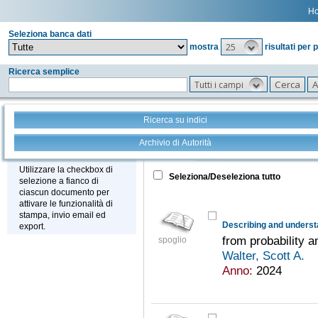
H
Seleziona banca dati
25
mostra
risultati per 
Ricerca semplice
Tutti i campi
Ricerca su indici
Archivio di Autorità
Tutto
+
Stampa - Email - Export
Utilizzare la checkbox di
Seleziona/Deseleziona tutto
selezione a fianco di
ciascun documento per
attivare le funzionalità di
stampa, invio email ed
Describing and underst
export.
from probability an
spoglio
Walter, Scott A.
Anno:
2024