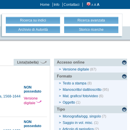
Home
Info
Contattaci
A
A
A
Ricerca su indici
Ricerca avanzata
Archivio di Autorità
Storico ricerche
Accesso online
Lista(tabella)
>
Versione digitale
(87)
Formato
>
Testo a stampa
(8)
NON
>
Manoscritto/ dattiloscritto
(95)
posseduto
>
Mat. grafico/ foto/video
(6)
pa, 1568-1644
Versione
>
Oggetto
(1)
digitale
Tipo
>
Monografia/ogg. singolo
(7)
NON
>
Saggio in vol. misc.
(1)
posseduto
>
Articolo di periodico
(2)