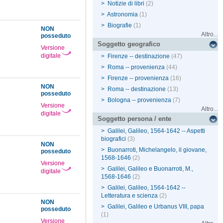
>
Notizie di libri
(2)
>
Astronomia
(1)
>
Biografie
(1)
NON
Altro...
posseduto
Soggetto geografico
Versione
digitale
>
Firenze -- destinazione
(47)
>
Roma -- provenienza
(44)
>
Firenze -- provenienza
(16)
NON
>
Roma -- destinazione
(13)
posseduto
>
Bologna -- provenienza
(7)
Versione
Altro...
digitale
Soggetto persona / ente
>
Galilei, Galileo, 1564-1642 -- Aspetti
biografici
(3)
NON
>
Buonarroti, Michelangelo, il giovane,
posseduto
1568-1646
(2)
Versione
>
Galilei, Galileo e Buonarroti, M.,
digitale
1568-1646
(2)
>
Galilei, Galileo, 1564-1642 --
Letteratura e scienza
(2)
NON
>
Galilei, Galileo e Urbanus VIII, papa
posseduto
(1)
Versione