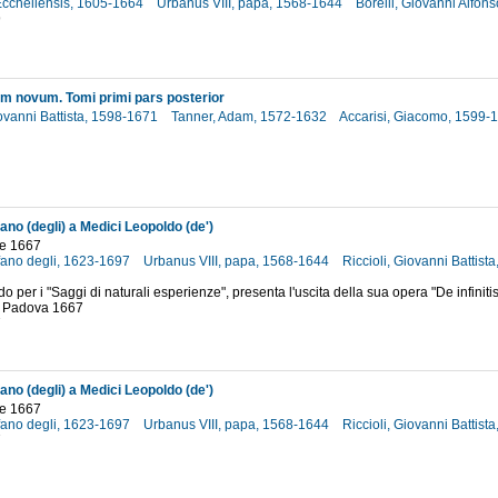
cchellensis, 1605-1664
Urbanus VIII, papa, 1568-1644
Borelli, Giovanni Alfo
9
 novum. Tomi primi pars posterior
iovanni Battista, 1598-1671
Tanner, Adam, 1572-1632
Accarisi, Giacomo, 1599-
ano (degli) a Medici Leopoldo (de')
e 1667
efano degli, 1623-1697
Urbanus VIII, papa, 1568-1644
Riccioli, Giovanni Battis
o per i "Saggi di naturali esperienze", presenta l'uscita della sua opera "De infiniti
.", Padova 1667
7
ano (degli) a Medici Leopoldo (de')
e 1667
efano degli, 1623-1697
Urbanus VIII, papa, 1568-1644
Riccioli, Giovanni Battis
7