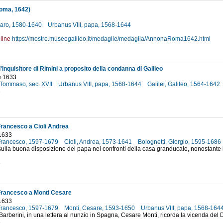
oma, 1642)
aro, 1580-1640
Urbanus VIII, papa, 1568-1644
2
line
https://mostre.museogalileo.it/medaglie/medaglia/AnnonaRoma1642.html
'Inquisitore di Rimini a proposito della condanna di Galileo
e 1633
, Tommaso, sec. XVII
Urbanus VIII, papa, 1568-1644
Galilei, Galileo, 1564-1642
3
Francesco a Cioli Andrea
1633
 Francesco, 1597-1679
Cioli, Andrea, 1573-1641
Bolognetti, Giorgio, 1595-1686
ulla buona disposizione del papa nei confronti della casa granducale, nonostante 
3
Francesco a Monti Cesare
1633
 Francesco, 1597-1679
Monti, Cesare, 1593-1650
Urbanus VIII, papa, 1568-164
arberini, in una lettera al nunzio in Spagna, Cesare Monti, ricorda la vicenda del 
3