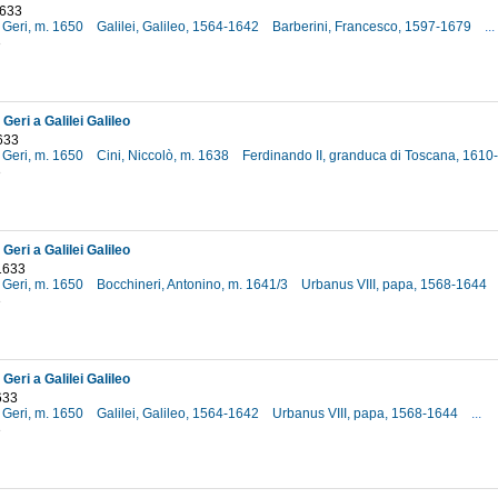
1633
 Geri, m. 1650
Galilei, Galileo, 1564-1642
Barberini, Francesco, 1597-1679
...
3
Geri a Galilei Galileo
633
 Geri, m. 1650
Cini, Niccolò, m. 1638
Ferdinando II, granduca di Toscana, 161
3
Geri a Galilei Galileo
1633
 Geri, m. 1650
Bocchineri, Antonino, m. 1641/3
Urbanus VIII, papa, 1568-1644
3
Geri a Galilei Galileo
633
 Geri, m. 1650
Galilei, Galileo, 1564-1642
Urbanus VIII, papa, 1568-1644
...
3