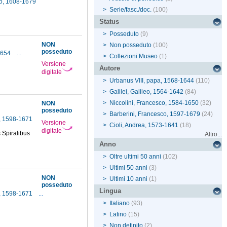
nso, 1608-1679
>
Serie/fasc./doc.
(100)
Status
>
Posseduto
(9)
NON
>
Non posseduto
(100)
posseduto
1654
...
>
Collezioni Museo
(1)
Versione
Autore
digitale
>
Urbanus VIII, papa, 1568-1644
(110)
>
Galilei, Galileo, 1564-1642
(84)
>
Niccolini, Francesco, 1584-1650
(32)
NON
posseduto
>
Barberini, Francesco, 1597-1679
(24)
ta, 1598-1671
Versione
>
Cioli, Andrea, 1573-1641
(18)
digitale
s Spiralibus
Altro...
Anno
>
Oltre ultimi 50 anni
(102)
>
Ultimi 50 anni
(3)
NON
>
Ultimi 10 anni
(1)
posseduto
Lingua
ta, 1598-1671
...
>
Italiano
(93)
>
Latino
(15)
>
Non definito
(2)