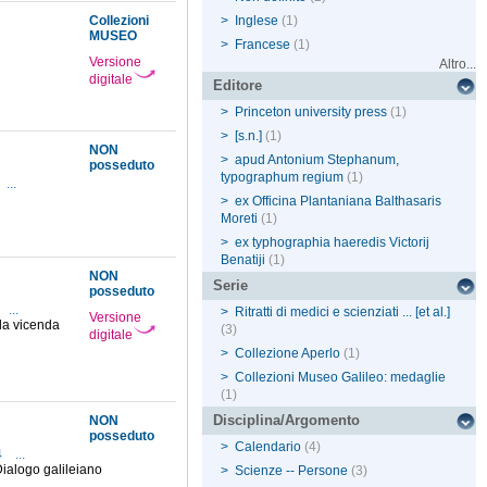
Collezioni
>
Inglese
(1)
MUSEO
>
Francese
(1)
Versione
Altro...
digitale
Editore
>
Princeton university press
(1)
>
[s.n.]
(1)
NON
>
apud Antonium Stephanum,
posseduto
typographum regium
(1)
...
>
ex Officina Plantaniana Balthasaris
Moreti
(1)
>
ex typhographia haeredis Victorij
Benatiji
(1)
NON
Serie
posseduto
...
>
Ritratti di medici e scienziati ... [et al.]
Versione
la vicenda
(3)
digitale
>
Collezione Aperlo
(1)
>
Collezioni Museo Galileo: medaglie
(1)
Disciplina/Argomento
NON
posseduto
>
Calendario
(4)
4
...
Dialogo galileiano
>
Scienze -- Persone
(3)