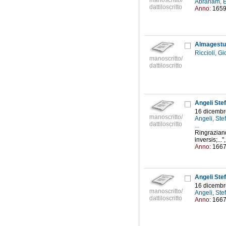
manoscritto/
Abraham, E
dattiloscritto
Anno:
165
Almagestum
Riccioli, G
manoscritto/
dattiloscritto
Angeli Stef
16 dicembr
manoscritto/
Angeli, St
dattiloscritto
...
Ringraziand
inversis;..
Anno:
166
Angeli Stef
16 dicembr
manoscritto/
Angeli, St
dattiloscritto
Anno:
166