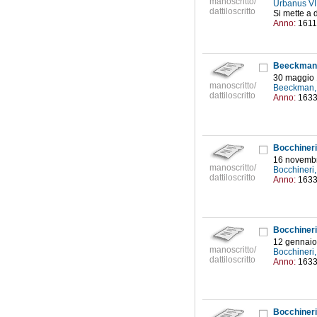
manoscritto/
Urbanus VI
dattiloscritto
Si mette a 
Anno:
1611
Beeckman 
30 maggio
manoscritto/
Beeckman,
dattiloscritto
Anno:
163
Bocchineri 
16 novemb
manoscritto/
Bocchineri,
dattiloscritto
Anno:
163
Bocchineri 
12 gennaio
manoscritto/
Bocchineri,
dattiloscritto
Anno:
163
Bocchineri 