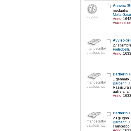
Annona (R
medaglia
Mola, Gasp
oggetto
Anno:
164
Accesso on
Avviso dell
27 sttembr
manoscritto/
Pietrobelli
dattiloscritto
Anno:
163
Barberini 
1 gennaio 
manoscritto/
Barberini,
dattiloscritto
Rassicura s
galileiana
Anno:
163
Barberini 
23 giugno 
manoscritto/
Barberini,
dattiloscritto
Francesco B
Anno:
163