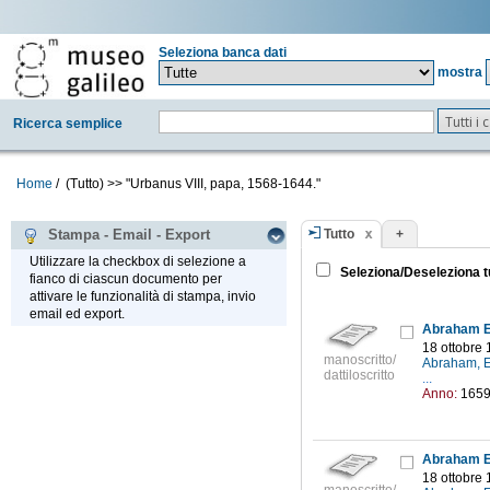
Seleziona banca dati
mostra
Tutti i
Ricerca semplice
Home
/
(Tutto)
>>
"Urbanus VIII, papa, 1568-1644."
Tutto
+
Stampa - Email - Export
Utilizzare la checkbox di selezione a
Seleziona/Deseleziona t
fianco di ciascun documento per
attivare le funzionalità di stampa, invio
email ed export.
Abraham Ec
18 ottobre
manoscritto/
Abraham, E
dattiloscritto
...
Anno:
165
Abraham Ec
18 ottobre