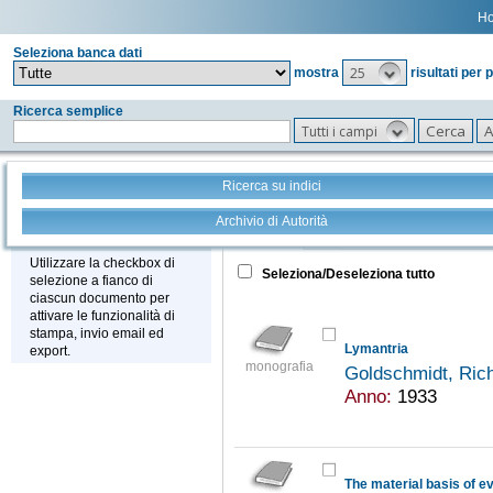
H
Seleziona banca dati
25
mostra
risultati per 
Ricerca semplice
Tutti i campi
Ricerca su indici
Archivio di Autorità
Tutto
+
Stampa - Email - Export
Utilizzare la checkbox di
Seleziona/Deseleziona tutto
selezione a fianco di
ciascun documento per
attivare le funzionalità di
stampa, invio email ed
Lymantria
export.
monografia
Goldschmidt, Ric
Anno:
1933
The material basis of ev