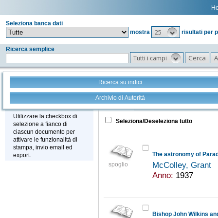
H
Seleziona banca dati
25
mostra
risultati per 
Ricerca semplice
Tutti i campi
Ricerca su indici
Archivio di Autorità
Tutto
+
Stampa - Email - Export
Utilizzare la checkbox di
Seleziona/Deseleziona tutto
selezione a fianco di
ciascun documento per
attivare le funzionalità di
stampa, invio email ed
The astronomy of Parad
export.
McColley, Grant
spoglio
Anno:
1937
Bishop John Wilkins and