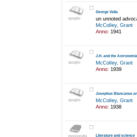
George Valla
un unnoted advoca
spoglio
McColley, Grant
Anno:
1941
J.H. and the Astronomia
McColley, Grant
spoglio
Anno:
1939
Josephus Blancanus and
McColley, Grant
spoglio
Anno:
1938
Literature and science
monografia