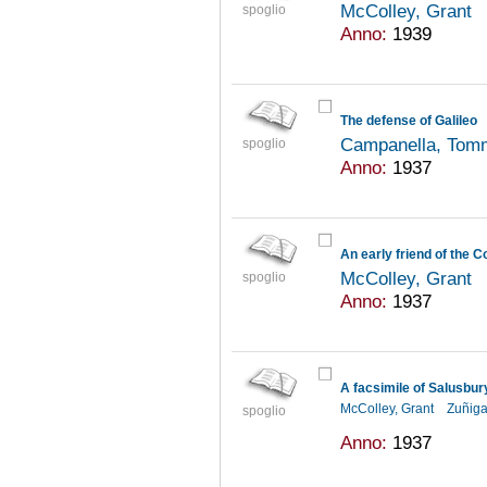
McColley, Grant
spoglio
Anno:
1939
The defense of Galileo
Campanella, Tom
spoglio
Anno:
1937
An early friend of the 
McColley, Grant
spoglio
Anno:
1937
McColley, Grant
Zuñiga
spoglio
Anno:
1937