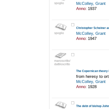
McColley, Grant
spoglio
Anno:
1937
Christopher Scheiner an
McColley, Grant
spoglio
Anno:
1947
manoscritto/
dattiloscritto
The Copernican theory i
from heresy to or
McColley, Grant
Anno:
1928