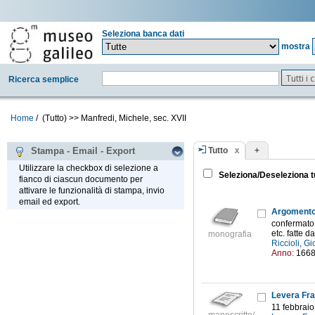
Seleziona banca dati
mostra
Tutti i
Ricerca semplice
Home
/
(Tutto)
>>
Manfredi, Michele, sec. XVII
Tutto
+
Stampa - Email - Export
Utilizzare la checkbox di selezione a
Seleziona/Deseleziona t
fianco di ciascun documento per
attivare le funzionalità di stampa, invio
email ed export.
Argomento f
confermato 
etc. fatte da
monografia
Riccioli, G
Anno:
166
Levera Fra
11 febbrai