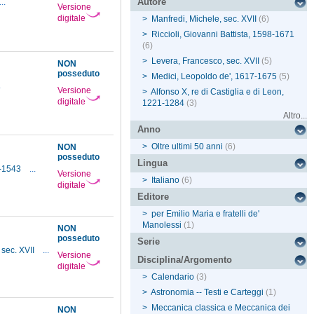
Autore
...
Versione
digitale
>
Manfredi, Michele, sec. XVII
(6)
>
Riccioli, Giovanni Battista, 1598-1671
(6)
>
Levera, Francesco, sec. XVII
(5)
NON
posseduto
>
Medici, Leopoldo de', 1617-1675
(5)
.
Versione
>
Alfonso X, re di Castiglia e di Leon,
digitale
1221-1284
(3)
Altro...
Anno
>
Oltre ultimi 50 anni
(6)
NON
posseduto
Lingua
3-1543
...
Versione
>
Italiano
(6)
digitale
Editore
>
per Emilio Maria e fratelli de'
Manolessi
(1)
NON
posseduto
Serie
 sec. XVII
...
Versione
Disciplina/Argomento
digitale
>
Calendario
(3)
>
Astronomia -- Testi e Carteggi
(1)
>
Meccanica classica e Meccanica dei
NON