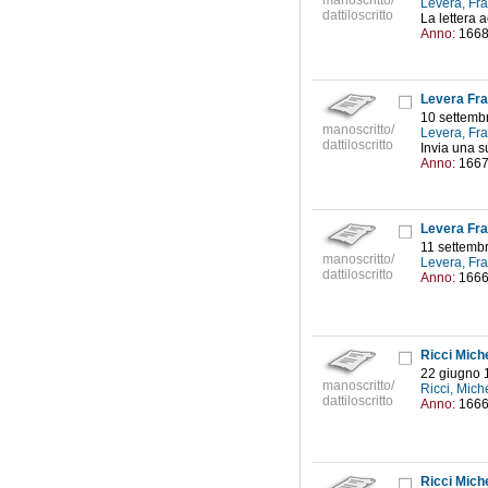
manoscritto/
Levera, Fra
dattiloscritto
La lettera 
Anno:
166
Levera Fra
10 settemb
manoscritto/
Levera, Fra
dattiloscritto
Invia una s
Anno:
166
Levera Fra
11 settemb
manoscritto/
Levera, Fra
dattiloscritto
Anno:
166
Ricci Mich
22 giugno 
manoscritto/
Ricci, Mic
dattiloscritto
Anno:
166
Ricci Mich