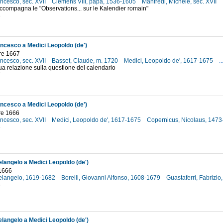
ncesco, sec. XVII
Clemens VIII, papa, 1536-1605
Manfredi, Michele, sec. XVII
accompagna le "Observations... sur le Kalendier romain"
8
ncesco a Medici Leopoldo (de')
re 1667
ncesco, sec. XVII
Basset, Claude, m. 1720
Medici, Leopoldo de', 1617-1675
..
ua relazione sulla questione del calendario
7
ncesco a Medici Leopoldo (de')
re 1666
ncesco, sec. XVII
Medici, Leopoldo de', 1617-1675
Copernicus, Nicolaus, 147
6
elangelo a Medici Leopoldo (de')
1666
helangelo, 1619-1682
Borelli, Giovanni Alfonso, 1608-1679
Guastaferri, Fabrizio,
6
elangelo a Medici Leopoldo (de')