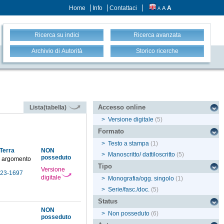
Home
Info
Contattaci
A
A
A
Ricerca su indici
Ricerca avanzata
Archivio di Autorità
Storico ricerche
Accesso online
Lista(tabella)
>
Versione digitale
(5)
Formato
>
Testo a stampa
(1)
 Terra
NON
>
Manoscritto/ dattiloscritto
(5)
posseduto
to argomento
Tipo
Versione
1623-1697
digitale
>
Monografia/ogg. singolo
(1)
>
Serie/fasc./doc.
(5)
Status
NON
>
Non posseduto
(6)
posseduto