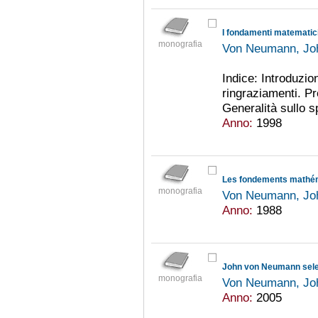
I fondamenti matematici
monografia
Von Neumann, Jo
Indice: Introduzio
ringraziamenti. Pr
Generalità sullo sp
Anno:
1998
Les fondements mathém
monografia
Von Neumann, Jo
Anno:
1988
John von Neumann selec
monografia
Von Neumann, Jo
Anno:
2005