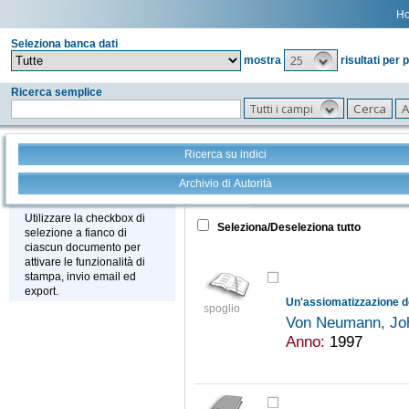
H
Seleziona banca dati
25
mostra
risultati per 
Ricerca semplice
Tutti i campi
Ricerca su indici
Archivio di Autorità
Tutto
+
Stampa - Email - Export
Utilizzare la checkbox di
Seleziona/Deseleziona tutto
selezione a fianco di
ciascun documento per
attivare le funzionalità di
stampa, invio email ed
export.
Un'assiomatizzazione del
spoglio
Von Neumann, Jo
Anno:
1997