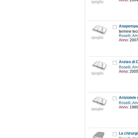
Anno:
200
spoglio
Anapempaz
termine tec
Roselli, Am
spoglio
Anno:
200
Areteo di C
Roselli, Am
Anno:
200
spoglio
Aristotele 
Roselli, Am
Anno:
198
spoglio
La chirurgi