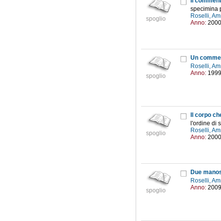
Il commento
specimina 
Roselli, Am
spoglio
Anno:
200
Un commento
Roselli, Am
Anno:
199
spoglio
Il corpo c
l'ordine di 
Roselli, Am
spoglio
Anno:
200
Due manoscr
Roselli, Am
Anno:
200
spoglio