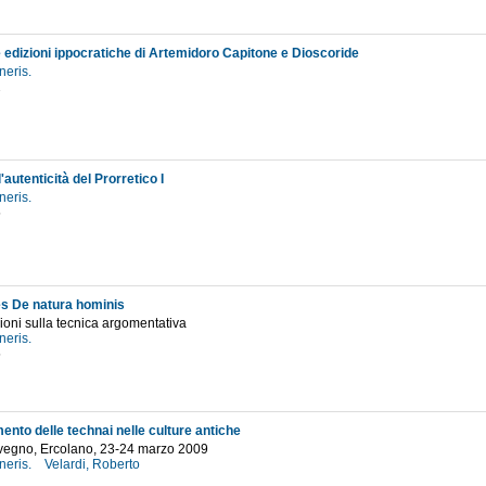
e edizioni ippocratiche di Artemidoro Capitone e Dioscoride
neris.
2
'autenticità del Prorretico I
neris.
5
s De natura hominis
ioni sulla tecnica argomentativa
neris.
5
ento delle technai nelle culture antiche
nvegno, Ercolano, 23-24 marzo 2009
neris.
Velardi, Roberto