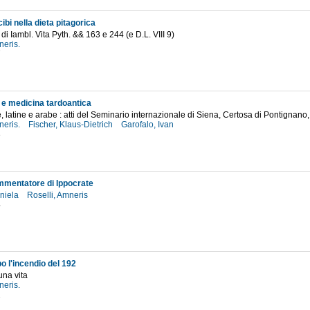
cibi nella dieta pitagorica
di Iambl. Vita Pyth. && 163 e 244 (e D.L. VIII 9)
neris.
7
e medicina tardoantica
e, latine e arabe : atti del Seminario internazionale di Siena, Certosa di Pontignan
neris.
Fischer, Klaus-Dietrich
Garofalo, Ivan
3
mentatore di Ippocrate
aniela
Roselli, Amneris
4
o l'incendio del 192
una vita
neris.
2