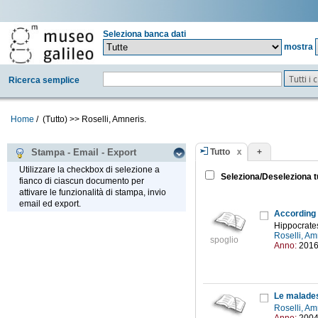
Seleziona banca dati
mostra
Tutti i
Ricerca semplice
Home
/
(Tutto)
>>
Roselli, Amneris.
Tutto
+
Stampa - Email - Export
Utilizzare la checkbox di selezione a
Seleziona/Deseleziona t
fianco di ciascun documento per
attivare le funzionalità di stampa, invio
email ed export.
According 
Hippocrates
Roselli, Am
spoglio
Anno:
201
Le malade
Roselli, Am