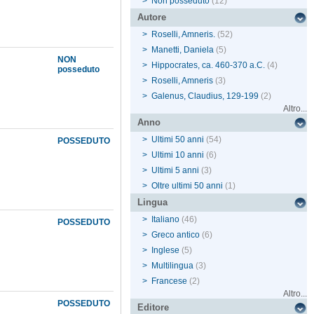
>
Non posseduto
(12)
Autore
>
Roselli, Amneris.
(52)
>
Manetti, Daniela
(5)
NON
>
Hippocrates, ca. 460-370 a.C.
(4)
posseduto
>
Roselli, Amneris
(3)
>
Galenus, Claudius, 129-199
(2)
Altro...
Anno
>
Ultimi 50 anni
(54)
POSSEDUTO
>
Ultimi 10 anni
(6)
>
Ultimi 5 anni
(3)
>
Oltre ultimi 50 anni
(1)
Lingua
>
Italiano
(46)
POSSEDUTO
>
Greco antico
(6)
>
Inglese
(5)
>
Multilingua
(3)
>
Francese
(2)
Altro...
POSSEDUTO
Editore