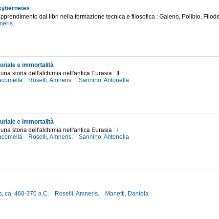
 kybernetes
l'apprendimento dai libri nella formazione tecnica e filosofica : Galeno, Polibio, Filo
neris.
2
uriale e immortalità
 una storia dell'alchimia nell'antica Eurasia : II
iacomella
Roselli, Amneris.
Sannino, Antonella
6
uriale e immortalità
 una storia dell'alchimia nell'antica Eurasia : I
iacomella
Roselli, Amneris.
Sannino, Antonella
5
s, ca. 460-370 a.C.
Roselli, Amneris.
Manetti, Daniela
2