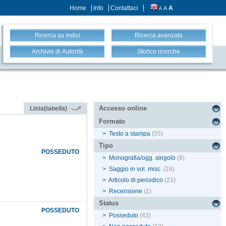
Home
Info
Contattaci
A
A
A
Ricerca su indici
Ricerca avanzata
Archivio di Autorità
Storico ricerche
Accesso online
Lista(tabella)
Formato
>
Testo a stampa
(55)
Tipo
POSSEDUTO
>
Monografia/ogg. singolo
(9)
>
Saggio in vol. misc.
(24)
>
Articolo di periodico
(21)
>
Recensione
(1)
Status
POSSEDUTO
>
Posseduto
(43)