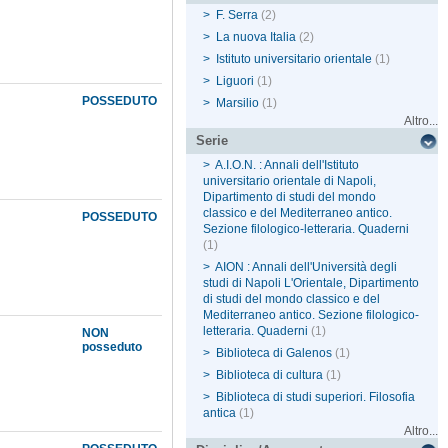
>
F. Serra
(2)
>
La nuova Italia
(2)
>
Istituto universitario orientale
(1)
>
Liguori
(1)
POSSEDUTO
>
Marsilio
(1)
Altro...
Serie
>
A.I.O.N. : Annali dell'Istituto
universitario orientale di Napoli,
Dipartimento di studi del mondo
classico e del Mediterraneo antico.
POSSEDUTO
Sezione filologico-letteraria. Quaderni
(1)
>
AION : Annali dell'Università degli
studi di Napoli L'Orientale, Dipartimento
di studi del mondo classico e del
Mediterraneo antico. Sezione filologico-
letteraria. Quaderni
(1)
NON
posseduto
>
Biblioteca di Galenos
(1)
>
Biblioteca di cultura
(1)
>
Biblioteca di studi superiori. Filosofia
antica
(1)
Altro...