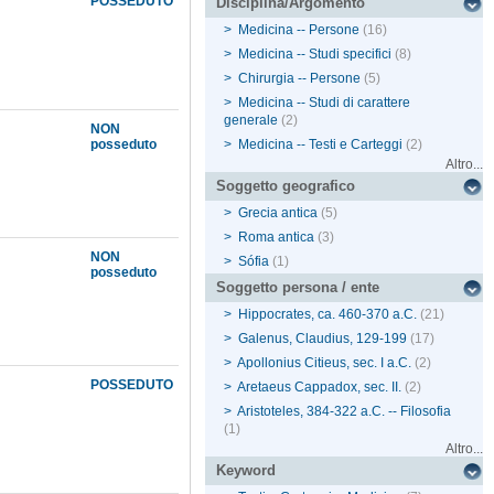
POSSEDUTO
Disciplina/Argomento
>
Medicina -- Persone
(16)
>
Medicina -- Studi specifici
(8)
>
Chirurgia -- Persone
(5)
>
Medicina -- Studi di carattere
generale
(2)
NON
posseduto
>
Medicina -- Testi e Carteggi
(2)
Altro...
Soggetto geografico
>
Grecia antica
(5)
>
Roma antica
(3)
NON
>
Sófia
(1)
posseduto
Soggetto persona / ente
>
Hippocrates, ca. 460-370 a.C.
(21)
>
Galenus, Claudius, 129-199
(17)
>
Apollonius Citieus, sec. I a.C.
(2)
POSSEDUTO
>
Aretaeus Cappadox, sec. II.
(2)
>
Aristoteles, 384-322 a.C. -- Filosofia
(1)
Altro...
Keyword