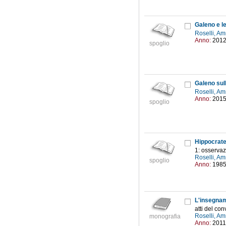
Galeno e l
Roselli, Am
Anno:
201
spoglio
Galeno sull
Roselli, Am
Anno:
201
spoglio
Hippocrate
1: osservaz
Roselli, Am
spoglio
Anno:
198
L'insegnam
atti del co
Roselli, Am
monografia
Anno:
2011