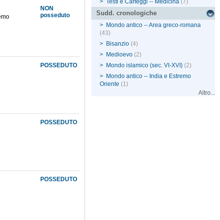
>
Testi e Carteggi -- Medicina
(7)
NON
Sudd. cronologiche
posseduto
demo
>
Mondo antico -- Area greco-romana
(43)
>
Bisanzio
(4)
>
Medioevo
(2)
POSSEDUTO
>
Mondo islamico (sec. VI-XVI)
(2)
>
Mondo antico -- India e Estremo
Oriente
(1)
Altro...
POSSEDUTO
POSSEDUTO