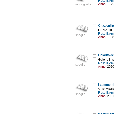
Roselli, Am
Anno:
197
monografia
Citazioni 
PHerc. 101
Roselli, Am
spoglio
Anno:
198
Colorito de
Galeno inte
Roselli, Am
spoglio
Anno:
202
I commenti
sulle relazi
Roselli, Am
spoglio
Anno:
200