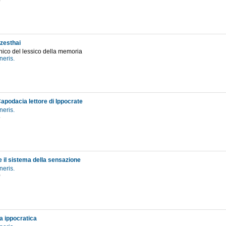
4
esthai
nico del lessico della memoria
neris.
7
apodacia lettore di Ippocrate
neris.
5
e il sistema della sensazione
neris.
0
a ippocratica