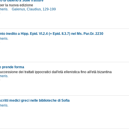
 di Galeno a Sulle fratture
per la nuova edizione
neris.
Galenus, Claudius, 129-199
0
 inedito a Hipp. Epid. VI.2.4 (= Epid. II.3.7) nel Ms. Par.Gr. 2230
neris.
9
he prende forma
successione dei trattati ippocratici dall'età ellenistica fino all'età bizantina
neris.
0
itti medici greci nelle biblioteche di Sofia
neris.
9