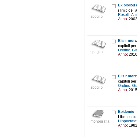
Ek bibliou
i limiti del
Roselli, Am
spoglio
Anno:
200
Elisir merc
capitoli per
Orofino, G
spoglio
Anno:
201
Elisir merc
capitoli per
Orofino, G
spoglio
Anno:
201
Epidemie
Libro sesto
Hippocrate
monografia
Anno:
198