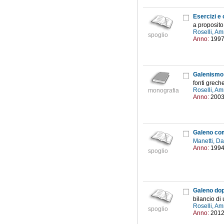
Esercizi e 
a proposito 
Roselli, Am
spoglio
Anno:
199
Galenismo 
fonti grech
Roselli, Am
monografia
Anno:
200
Galeno com
Manetti, D
Anno:
199
spoglio
Galeno dop
bilancio di 
Roselli, Am
spoglio
Anno:
201