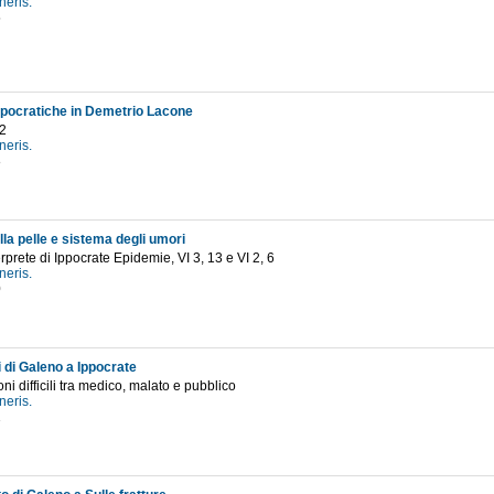
neris.
5
ippocratiche in Demetrio Lacone
2
neris.
8
lla pelle e sistema degli umori
rprete di Ippocrate Epidemie, VI 3, 13 e VI 2, 6
neris.
0
 di Galeno a Ippocrate
oni difficili tra medico, malato e pubblico
neris.
1