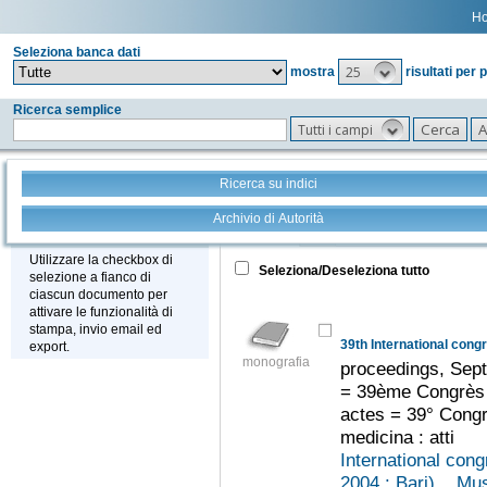
H
Seleziona banca dati
25
mostra
risultati per 
Ricerca semplice
Tutti i campi
Ricerca su indici
Archivio di Autorità
Tutto
+
Stampa - Email - Export
Utilizzare la checkbox di
Seleziona/Deseleziona tutto
selezione a fianco di
ciascun documento per
attivare le funzionalità di
stampa, invio email ed
39th International cong
export.
monografia
proceedings, Sept
= 39ème Congrès i
actes = 39° Congre
medicina : atti
International cong
2004 : Bari)
Mus