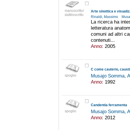
manoscritto/
dattiloscritto
Rinaldi, Massimo
Musa
La ricerca ha inte
letteratura anato
comuni ad altri cam
contenuti...
Anno:
2005
C come cauterio, causti
Musajo Somma, A
spoglio
Anno:
1992
Candentia ferramenta
Musajo Somma, A
spoglio
Anno:
2012