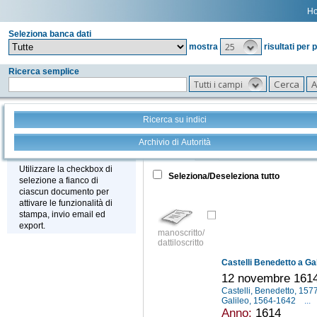
H
Seleziona banca dati
25
mostra
risultati per 
Ricerca semplice
Tutti i campi
Ricerca su indici
Archivio di Autorità
Tutto
+
Stampa - Email - Export
Utilizzare la checkbox di
Seleziona/Deseleziona tutto
selezione a fianco di
ciascun documento per
attivare le funzionalità di
stampa, invio email ed
export.
manoscritto/
dattiloscritto
Castelli Benedetto a Gal
12 novembre 161
Castelli, Benedetto, 15
Galileo, 1564-1642
...
Anno:
1614