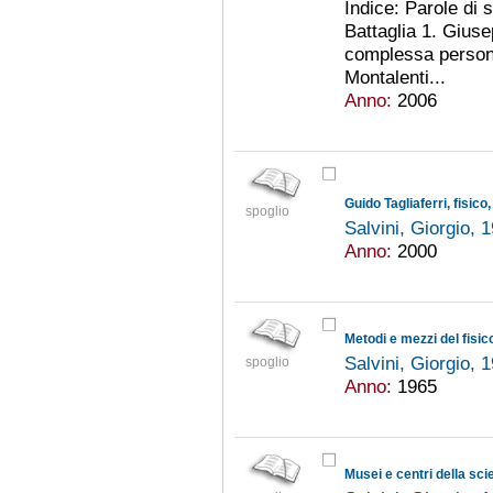
Indice: Parole di 
Battaglia 1. Gius
complessa personal
Montalenti...
Anno:
2006
Guido Tagliaferri, fisico
spoglio
Salvini, Giorgio, 
Anno:
2000
Metodi e mezzi del fisic
Salvini, Giorgio, 
spoglio
Anno:
1965
Musei e centri della scien