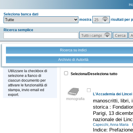
H
Seleziona banca dati
25
mostra
risultati per 
Ricerca semplice
Tutti i campi
Ricerca su indici
Archivio di Autorità
Tutto
+
Stampa - Email - Export
Utilizzare la checkbox di
Seleziona/Deseleziona tutto
selezione a fianco di
ciascun documento per
attivare le funzionalità di
stampa, invio email ed
L'Accademia dei Lincei 
export.
monografia
manoscritti, libri,
storica : Fondati
Parigi, 13 dicemb
nazionale dei Lin
Capecchi, Anna Maria
Indice: Prefazione 