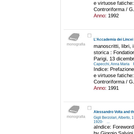
e virtuose fatiche:
Controriforma / G.
Anno:
1992
L'Accademia dei Lincei 
monografia
manoscritti, libri,
storica : Fondati
Parigi, 13 dicemb
Capecchi, Anna Maria
Indice: Prefazione 
e virtuose fatiche:
Controriforma / G.
Anno:
1991
Alessandro Volta and th
monografia
Gigli Berzolari, Alberto
1920-
...
aIndice: Foreword
by Giorgio Salvini