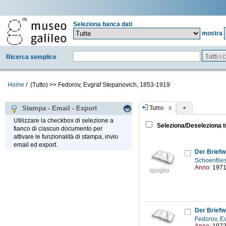
Seleziona banca dati
mostra
Tutti i
Ricerca semplice
Home
/
(Tutto)
>>
Fedorov, Evgraf Stepanovich, 1853-1919
Tutto
+
Stampa - Email - Export
Utilizzare la checkbox di selezione a
Seleziona/Deseleziona t
fianco di ciascun documento per
attivare le funzionalità di stampa, invio
email ed export.
Der Briefw
Schoenflie
Anno:
197
spoglio
Der Briefw
Fedorov, E