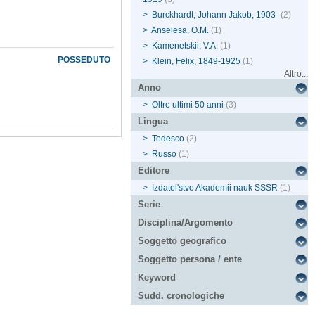
>
Burckhardt, Johann Jakob, 1903-
(2)
>
Anselesa, O.M.
(1)
>
Kamenetskii, V.A.
(1)
POSSEDUTO
>
Klein, Felix, 1849-1925
(1)
Altro...
Anno
>
Oltre ultimi 50 anni
(3)
Lingua
>
Tedesco
(2)
>
Russo
(1)
Editore
>
Izdatel'stvo Akademii nauk SSSR
(1)
Serie
Disciplina/Argomento
Soggetto geografico
Soggetto persona / ente
Keyword
Sudd. cronologiche