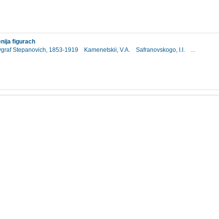
2
nija figurach
vgraf Stepanovich, 1853-1919
Kamenetskii, V.A.
Safranovskogo, I.I.
...
3