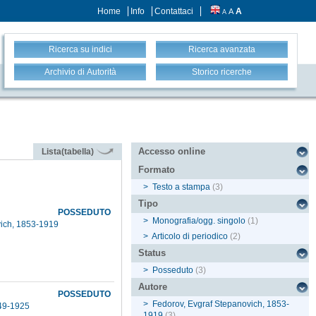
Home
Info
Contattaci
A
A
A
Ricerca su indici
Ricerca avanzata
Archivio di Autorità
Storico ricerche
Accesso online
Lista(tabella)
Formato
>
Testo a stampa
(3)
Tipo
POSSEDUTO
>
Monografia/ogg. singolo
(1)
vich, 1853-1919
>
Articolo di periodico
(2)
Status
>
Posseduto
(3)
Autore
POSSEDUTO
>
Fedorov, Evgraf Stepanovich, 1853-
849-1925
1919
(3)