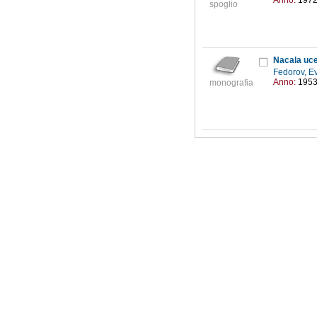
Anno:
197
spoglio
Nacala uce
Fedorov, E
Anno:
195
monografia