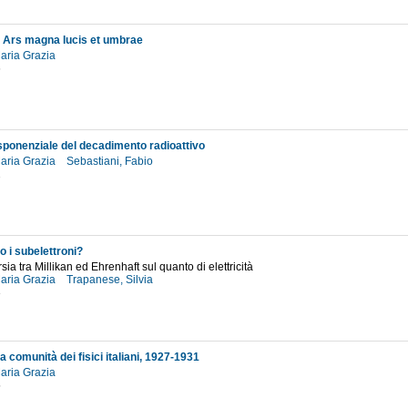
l' Ars magna lucis et umbrae
Maria Grazia
6
sponenziale del decadimento radioattivo
Maria Grazia
Sebastiani, Fabio
2
o i subelettroni?
sia tra Millikan ed Ehrenhaft sul quanto di elettricità
Maria Grazia
Trapanese, Silvia
3
a comunità dei fisici italiani, 1927-1931
Maria Grazia
5