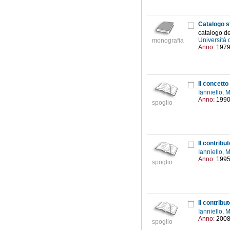
Catalogo s
catalogo del
Università d
monografia
Anno:
197
Il concett
Ianniello, 
Anno:
199
spoglio
Il contribu
Ianniello, 
Anno:
199
spoglio
Il contribu
Ianniello, 
Anno:
200
spoglio