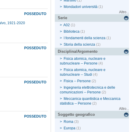
>
Marsilio
(1)
>
Mondadori università
(1)
Altro...
POSSEDUTO
Serie
alvo, 1921-2020
>
A02
(1)
>
Biblioteca
(1)
>
I fondamenti della scienza
(1)
>
Storia della scienza
(1)
POSSEDUTO
Disciplina/Argomento
>
Fisica atomica, nucleare e
subnucleare -- Persone
(4)
>
Fisica atomica, nucleare e
subnucleare -- Studi
(4)
>
Fisica -- Persone
(2)
POSSEDUTO
>
Ingegneria elettrotecnica e delle
comunicazioni -- Persone
(2)
>
Meccanica quantistica e Meccanica
statistica -- Persone
(2)
Altro...
Soggetto geografico
POSSEDUTO
>
Roma
(3)
>
Europa
(1)