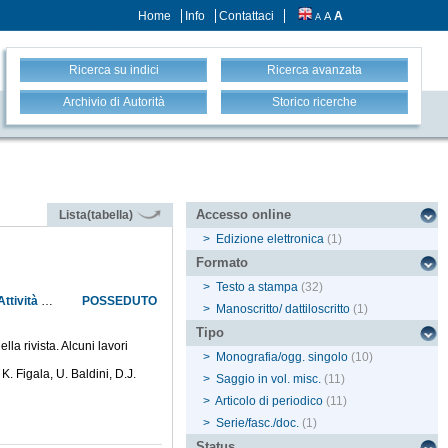
Home
Info
Contattaci
A
A
A
Ricerca su indici
Ricerca avanzata
Archivio di Autorità
Storico ricerche
Accesso online
Lista(tabella)
>
Edizione elettronica
(1)
Formato
>
Testo a stampa
(32)
7.1.5d Annali dell'Istituto e Museo di storia della scienza di Firenze (1976-1985; rivista) IV: Attività redazionale per le annate V-VI
POSSEDUTO
>
Manoscritto/ dattiloscritto
(1)
Tipo
la rivista. Alcuni lavori
>
Monografia/ogg. singolo
(10)
K. Figala, U. Baldini, D.J.
>
Saggio in vol. misc.
(11)
>
Articolo di periodico
(11)
>
Serie/fasc./doc.
(1)
Status