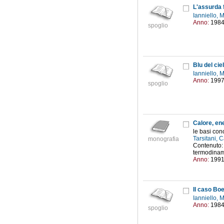
L'assurda 
Ianniello, 
Anno:
198
spoglio
Blu del cie
Ianniello, 
Anno:
199
spoglio
Calore, ene
le basi con
Tarsitani, 
monografia
Contenuto: 
termodinami
Anno:
199
Il caso Bo
Ianniello, 
Anno:
198
spoglio