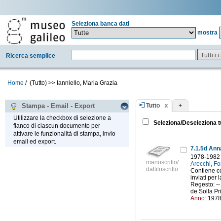
Seleziona banca dati
mostra
Tutti i
Ricerca semplice
Home
/
(Tutto)
>>
Ianniello, Maria Grazia
Tutto
+
Stampa - Email - Export
Utilizzare la checkbox di selezione a
Seleziona/Deseleziona t
fianco di ciascun documento per
attivare le funzionalità di stampa, invio
email ed export.
1978-1982
manoscritto/
Arecchi, Fo
dattiloscritto
Contiene cor
inviati per 
Regesto: --
de Solla Pri
Anno:
197