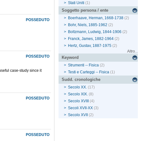
>
Stati Uniti
(1)
Soggetto persona / ente
>
Boerhaave, Herman, 1668-1738
(2)
POSSEDUTO
>
Bohr, Niels, 1885-1962
(2)
>
Boltzmann, Ludwig, 1844-1906
(2)
>
Franck, James, 1882-1964
(2)
>
Hertz, Gustav, 1887-1975
(2)
Altro...
POSSEDUTO
Keyword
>
Strumenti -- Fisica
(2)
seful case-study since it
>
Testi e Carteggi -- Fisica
(1)
Sudd. cronologiche
>
Secolo XX.
(17)
>
Secolo XIX.
(8)
POSSEDUTO
>
Secolo XVIII
(4)
>
Secoli XVII-XX
(3)
>
Secolo XVII
(2)
POSSEDUTO