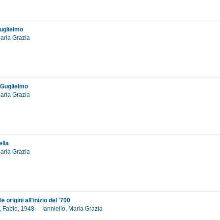
uglielmo
Maria Grazia
7
 Guglielmo
Maria Grazia
9
ella
Maria Grazia
2
le origini all'inizio del '700
, Fabio, 1948-
Ianniello, Maria Grazia
2