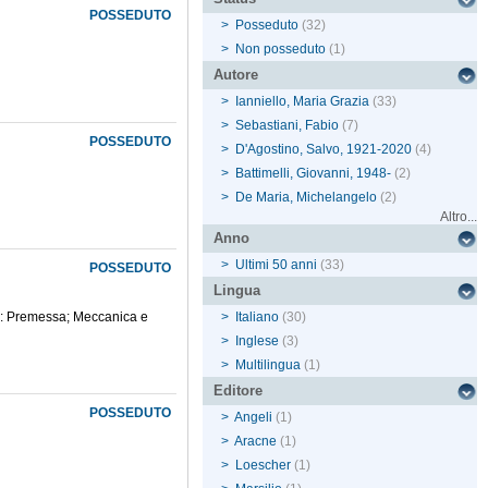
POSSEDUTO
>
Posseduto
(32)
>
Non posseduto
(1)
Autore
>
Ianniello, Maria Grazia
(33)
>
Sebastiani, Fabio
(7)
POSSEDUTO
>
D'Agostino, Salvo, 1921-2020
(4)
>
Battimelli, Giovanni, 1948-
(2)
>
De Maria, Michelangelo
(2)
Altro...
Anno
>
Ultimi 50 anni
(33)
POSSEDUTO
Lingua
ica: Premessa; Meccanica e
>
Italiano
(30)
>
Inglese
(3)
>
Multilingua
(1)
Editore
POSSEDUTO
>
Angeli
(1)
>
Aracne
(1)
>
Loescher
(1)