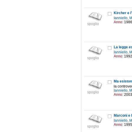
Kircher e 
Ianniello, 
Anno:
198
spoglio
La legge e
Ianniello, 
Anno:
199
spoglio
Ma esiston
la controver
Ianniello, 
spoglio
Anno:
200
Marconi e l
Ianniello, 
Anno:
199
spoglio