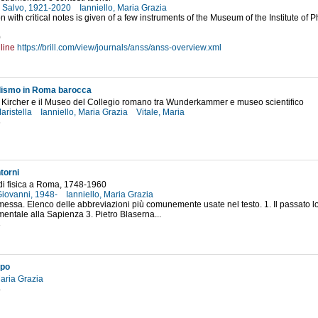
, Salvo, 1921-2020
Ianniello, Maria Grazia
on with critical notes is given of a few instruments of the Museum of the Institute of
0
line
https://brill.com/view/journals/anss/anss-overview.xml
dismo in Roma barocca
 Kircher e il Museo del Collegio romano tra Wunderkammer e museo scientifico
aristella
Ianniello, Maria Grazia
Vitale, Maria
6
torni
di fisica a Roma, 1748-1960
 Giovanni, 1948-
Ianniello, Maria Grazia
messa. Elenco delle abbreviazioni più comunemente usate nel testo. 1. Il passato lo
imentale alla Sapienza 3. Pietro Blaserna...
3
ppo
Maria Grazia
4