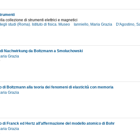
trumenti
la collezione di strumenti elettrici e magnetici
egli studi (Roma). Istituto di fisica. Museo
Ianniello, Maria Grazia
D'Agostino, S
9
o di Nachwirkung da Boltzmann a Smoluchowski
Maria Grazia
0
to di Boltzmann alla teoria dei fenomeni di elasticità con memoria
Maria Grazia
5
to di Franck ed Hertz all'affermazione del modello atomico di Bohr
Maria Grazia
8