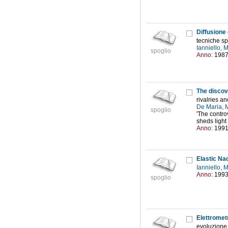
Diffusione 
tecniche sp
Ianniello, 
spoglio
Anno:
198
The discov
rivalries a
De Maria, 
spoglio
'The contro
sheds light 
Anno:
199
Elastic Na
Ianniello, 
Anno:
199
spoglio
Elettromet
evoluzione 