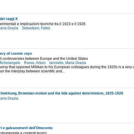
dei raggi X
erimentali e implicazioni teoriche tra il 1923 e il 1926
Maria Grazia
Sebastiani, Fabio
7
ery of cosmic rays
nd controversies between Europe and the United States
Michelangelo
Russo, Arturo
Ianniello, Maria Grazia
versy that opposed Millikan to his European colleagues during the 1920s is a very u
on the interplay between scientific and...
1
chwirkung, Brownian motion and the tide against determinism, 1835-1920
Maria Grazia
3
ri e galvanometri dell'Ottocento
strumentale e contesti teorici