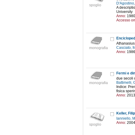
D'Agostino
spoglio
A descripti
University
Anno:
198
Accesso on
Enciclope
Athanasius
Casciato, M
monografia
Anno:
198
Fermi e din
due secoli 
Battimelli,
monografia
Indice: Pre
fisica sper
Anno:
201
Keller, Fili
Ianniello, 
Anno:
200
spoglio