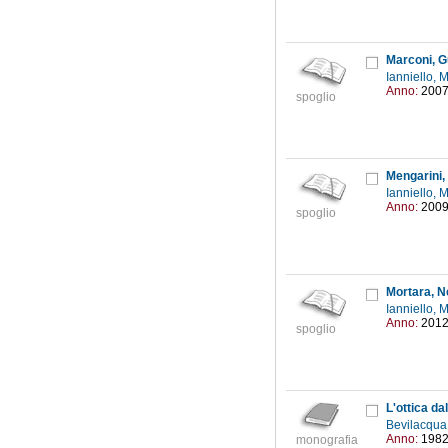
Marconi, G
Ianniello, 
Anno:
200
spoglio
Mengarini,
Ianniello, 
Anno:
200
spoglio
Mortara, N
Ianniello, 
Anno:
201
spoglio
L'ottica dal
Bevilacqua
Anno:
198
monografia