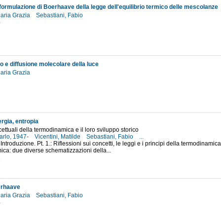
formulazione di Boerhaave della legge dell'equilibrio termico delle mescolanze
Maria Grazia
Sebastiani, Fabio
4
lo e diffusione molecolare della luce
Maria Grazia
7
rgia, entropia
cettuali della termodinamica e il loro sviluppo storico
Carlo, 1947-
Vicentini, Matilde
Sebastiani, Fabio
...
Introduzione. Pt. 1.: Riflessioni sui concetti, le leggi e i principi della termodinam
ca: due diverse schematizzazioni della...
1
erhaave
Maria Grazia
Sebastiani, Fabio
4