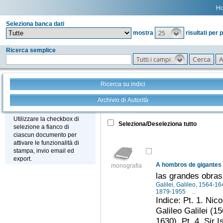
H
Seleziona banca dati
25
mostra
risultati per 
Ricerca semplice
Tutti i campi
Ricerca su indici
Archivio di Autorità
Tutto
+
Stampa - Email - Export
Utilizzare la checkbox di
Seleziona/Deseleziona tutto
selezione a fianco di
ciascun documento per
attivare le funzionalità di
stampa, invio email ed
export.
A hombros de gigantes
monografia
las grandes obras 
Galilei, Galileo, 1564-1
1879-1955
...
Indice: Pt. 1. Nic
Galileo Galilei (1
1630). Pt. 4. Sir 