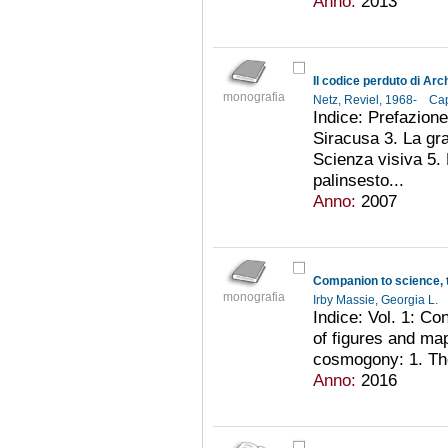
Anno:
2013
Il codice perduto di Ar
monografia
Netz, Reviel, 1968-
Cap
Indice: Prefazion
Siracusa 3. La gra
Scienza visiva 5. 
palinsesto...
Anno:
2007
monografia
Irby Massie, Georgia L.
Indice: Vol. 1: Co
of figures and map
cosmogony: 1. The 
Anno:
2016