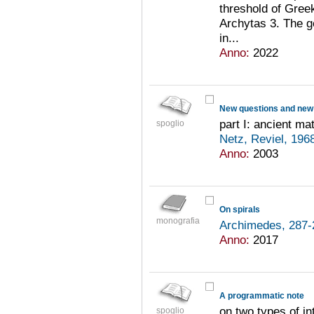
threshold of Gree
Archytas 3. The g
in...
Anno:
2022
New questions and new 
part I: ancient m
spoglio
Netz, Reviel, 196
Anno:
2003
On spirals
monografia
Archimedes, 287-
Anno:
2017
A programmatic note
on two types of int
spoglio