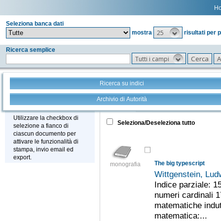
H
Seleziona banca dati
25
mostra
risultati per 
Ricerca semplice
Tutti i campi
Ricerca su indici
Archivio di Autorità
Tutto
+
Stampa - Email - Export
Utilizzare la checkbox di
Seleziona/Deseleziona tutto
selezione a fianco di
ciascun documento per
attivare le funzionalità di
stampa, invio email ed
export.
The big typescript
monografia
Wittgenstein, Lu
Indice parziale: 
numeri cardinali 
matematiche indutti
matematica:...