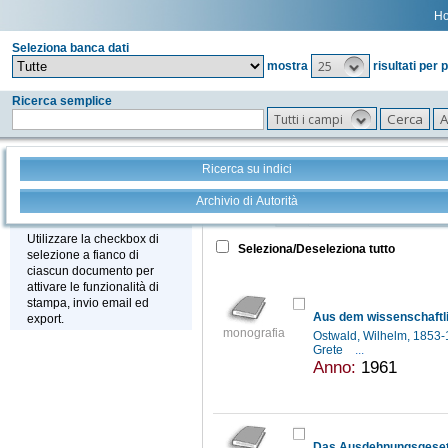
H
Seleziona banca dati
25
mostra
risultati per 
Ricerca semplice
Tutti i campi
Ricerca su indici
Archivio di Autorità
Tutto
+
Stampa - Email - Export
Utilizzare la checkbox di
Seleziona/Deseleziona tutto
selezione a fianco di
ciascun documento per
attivare le funzionalità di
stampa, invio email ed
Aus dem wissenschaftli
export.
monografia
Ostwald, Wilhelm, 1853
Grete
...
Anno:
1961
Das Ausdehnungsgeset