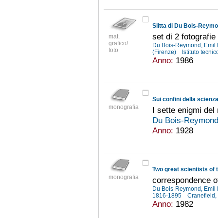
Slitta di Du Bois-Reym
set di 2 fotografie
mat.
grafico/
Du Bois-Reymond, Emil 
foto
(Firenze)
Istituto tecn
Anno:
1986
Sui confini della scienz
monografia
I sette enigmi de
Du Bois-Reymond,
Anno:
1928
Two great scientists of
monografia
correspondence o
Du Bois-Reymond, Emil 
1816-1895
Cranefield,
Anno:
1982