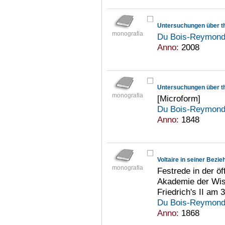
Untersuchungen über thi
monografia
Du Bois-Reymond,
Anno:
2008
Untersuchungen über thi
monografia
[Microform]
Du Bois-Reymond,
Anno:
1848
Voltaire in seiner Bezi
monografia
Festrede in der öf
Akademie der Wis
Friedrich's II am
Du Bois-Reymond,
Anno:
1868