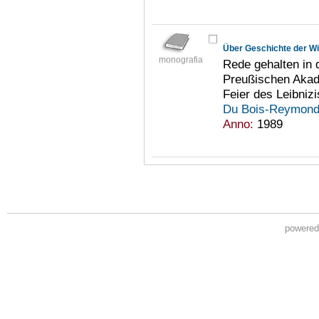
Über Geschichte der W
monografia
Rede gehalten in d
Preußischen Akad
Feier des Leibniz
Du Bois-Reymond,
Anno:
1989
powere