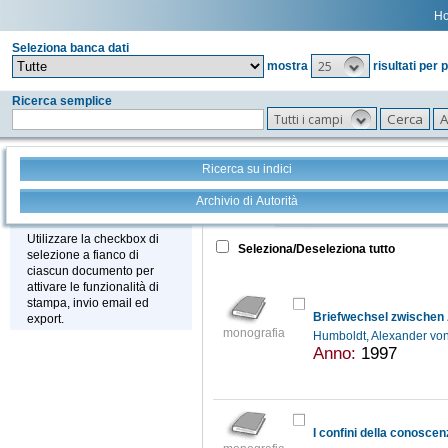
H
Seleziona banca dati
25
mostra
risultati per 
Ricerca semplice
Tutti i campi
Ricerca su indici
Archivio di Autorità
Tutto
+
Stampa - Email - Export
Utilizzare la checkbox di
Seleziona/Deseleziona tutto
selezione a fianco di
ciascun documento per
attivare le funzionalità di
stampa, invio email ed
export.
monografia
Humboldt, Alexander vo
Anno:
1997
I confini della conoscen