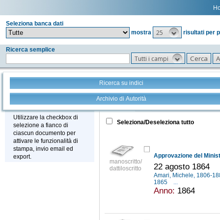
H
Seleziona banca dati
25
mostra
risultati per 
Ricerca semplice
Tutti i campi
Ricerca su indici
Archivio di Autorità
Tutto
+
Stampa - Email - Export
Utilizzare la checkbox di
Seleziona/Deseleziona tutto
selezione a fianco di
ciascun documento per
attivare le funzionalità di
stampa, invio email ed
export.
manoscritto/
22 agosto 1864
dattiloscritto
Amari, Michele, 1806-1
1865
...
Anno:
1864