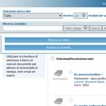
H
Seleziona banca dati
25
mostra
risultati per 
Ricerca semplice
Tutti i campi
Ricerca su indici
Archivio di Autorità
Tutto
+
Stampa - Email - Export
Utilizzare la checkbox di
Seleziona/Deseleziona tutto
selezione a fianco di
ciascun documento per
attivare le funzionalità di
stampa, invio email ed
De aneurysmatibus =
export.
Aneurysms : opus post
monografia
Lancisi, Giovanni Maria
Anno:
1952