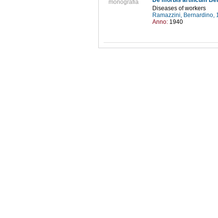
De morbis artificum Ber
monografia
Diseases of workers
Ramazzini, Bernardino,
Anno:
1940