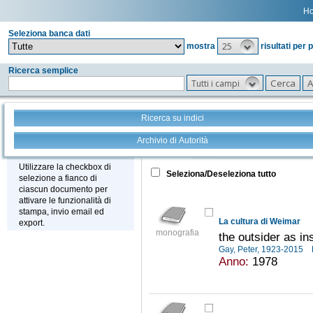
H
Seleziona banca dati
25
mostra
risultati per 
Ricerca semplice
Tutti i campi
Ricerca su indici
Archivio di Autorità
Tutto
+
Stampa - Email - Export
Utilizzare la checkbox di
Seleziona/Deseleziona tutto
selezione a fianco di
ciascun documento per
attivare le funzionalità di
stampa, invio email ed
La cultura di Weimar
export.
monografia
the outsider as in
Gay, Peter, 1923-2015
Anno:
1978