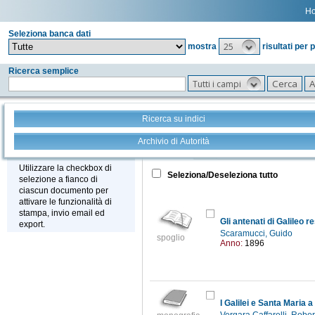
H
Seleziona banca dati
25
mostra
risultati per 
Ricerca semplice
Tutti i campi
Ricerca su indici
Archivio di Autorità
Tutto
+
Stampa - Email - Export
Utilizzare la checkbox di
Seleziona/Deseleziona tutto
selezione a fianco di
ciascun documento per
attivare le funzionalità di
stampa, invio email ed
Gli antenati di Galileo r
export.
Scaramucci, Guido
spoglio
Anno:
1896
I Galilei e Santa Maria 