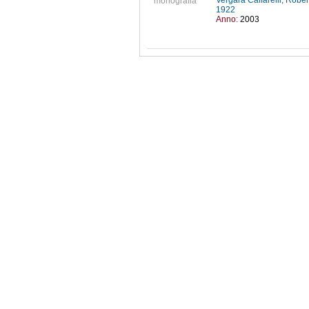
Vergara Caffarelli, Robe
monografia
1922
Anno:
2003