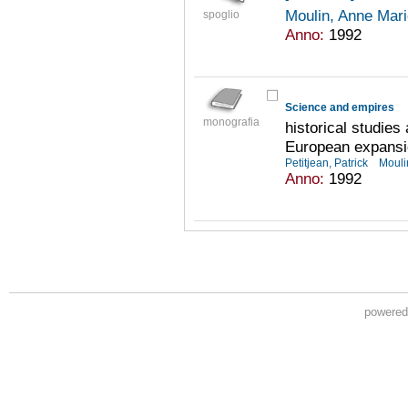
Moulin, Anne Mar
spoglio
Anno:
1992
Science and empires
monografia
historical studies
European expans
Petitjean, Patrick
Mouli
Anno:
1992
powere