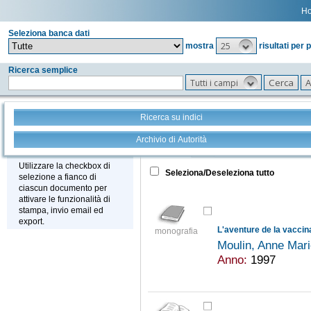
H
Seleziona banca dati
25
mostra
risultati per 
Ricerca semplice
Tutti i campi
Ricerca su indici
Archivio di Autorità
Tutto
+
Stampa - Email - Export
Utilizzare la checkbox di
Seleziona/Deseleziona tutto
selezione a fianco di
ciascun documento per
attivare le funzionalità di
stampa, invio email ed
export.
L'aventure de la vaccin
monografia
Moulin, Anne Mar
Anno:
1997