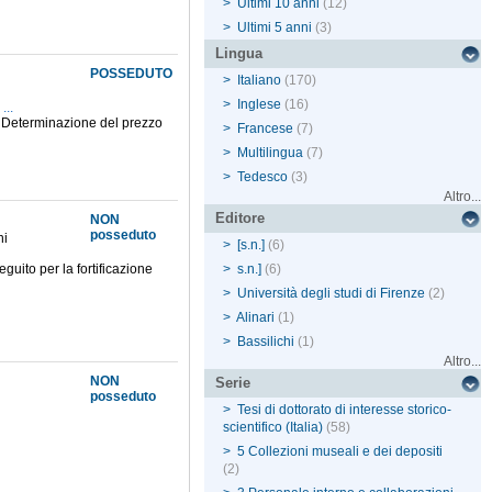
>
Ultimi 10 anni
(12)
>
Ultimi 5 anni
(3)
Lingua
POSSEDUTO
>
Italiano
(170)
>
Inglese
(16)
...
2. Determinazione del prezzo
>
Francese
(7)
>
Multilingua
(7)
>
Tedesco
(3)
Altro...
Editore
NON
posseduto
ni
>
[s.n.]
(6)
guito per la fortificazione
>
s.n.]
(6)
>
Università degli studi di Firenze
(2)
>
Alinari
(1)
>
Bassilichi
(1)
Altro...
NON
Serie
posseduto
>
Tesi di dottorato di interesse storico-
scientifico (Italia)
(58)
>
5 Collezioni museali e dei depositi
(2)