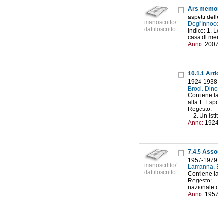
Ars memor
aspetti del
manoscritto/
Degl'Innoce
dattiloscritto
Indice: 1. 
casa di mem
Anno:
200
10.1.1 Arti
1924-1938
Brogi, Dino
Contiene la
alla 1. Espo
Regesto: -- 
-- 2. Un isti
Anno:
192
7.4.5 Assoc
1957-1979
manoscritto/
Lamanna, E
dattiloscritto
Contiene la
Regesto: --
nazionale de
Anno:
195