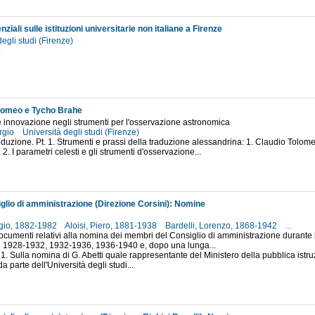
ziali sulle istituzioni universitarie non italiane a Firenze
degli studi (Firenze)
9
lomeo e Tycho Brahe
e innovazione negli strumenti per l'osservazione astronomica
orgio
Università degli studi (Firenze)
roduzione. Pt. 1. Strumenti e prassi della traduzione alessandrina: 1. Claudio Tolo
2. I parametri celesti e gli strumenti d'osservazione...
3
iglio di amministrazione (Direzione Corsini): Nomine
rgio, 1882-1982
Aloisi, Piero, 1881-1938
Bardelli, Lorenzo, 1868-1942
...
cumenti relativi alla nomina dei membri del Consiglio di amministrazione durante 
i 1928-1932, 1932-1936, 1936-1940 e, dopo una lunga...
 1. Sulla nomina di G. Abetti quale rappresentante del Ministero della pubblica istruz
 parte dell'Università degli studi...
8