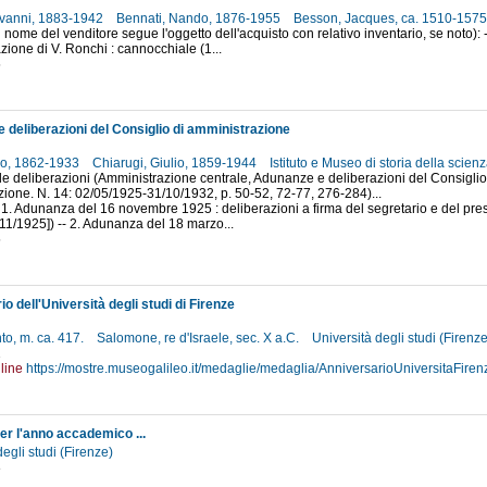
ovanni, 1883-1942
Bennati, Nando, 1876-1955
Besson, Jacques, ca. 1510-157
 nome del venditore segue l'oggetto dell'acquisto con relativo inventario, se noto):
azione di V. Ronchi : cannocchiale (1...
5
 deliberazioni del Consiglio di amministrazione
ico, 1862-1933
Chiarugi, Giulio, 1859-1944
Istituto e Museo di storia della scien
elle deliberazioni (Amministrazione centrale, Adunanze e deliberazioni del Consiglio
ione. N. 14: 02/05/1925-31/10/1932, p. 50-52, 72-77, 276-284)...
 1. Adunanza del 16 novembre 1925 : deliberazioni a firma del segretario e del pres
6/11/1925]) -- 2. Adunanza del 18 marzo...
5
o dell'Università degli studi di Firenze
to, m. ca. 417.
Salomone, re d'Israele, sec. X a.C.
Università degli studi (Firenz
1
line
https://mostre.museogalileo.it/medaglie/medaglia/AnniversarioUniversitaFiren
er l'anno accademico ...
degli studi (Firenze)
8