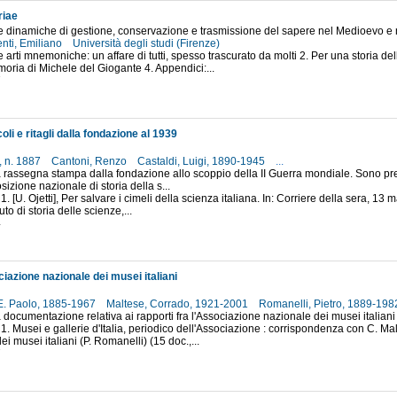
iae
le dinamiche di gestione, conservazione e trasmissione del sapere nel Medioevo e
nti, Emiliano
Università degli studi (Firenze)
Le arti mnemoniche: un affare di tutti, spesso trascurato da molti 2. Per una storia d
oria di Michele del Giogante 4. Appendici:...
7
coli e ritagli dalla fondazione al 1939
, n. 1887
Cantoni, Renzo
Castaldi, Luigi, 1890-1945
...
 rassegna stampa dalla fondazione allo scoppio della II Guerra mondiale. Sono prese
sizione nazionale di storia della s...
1. [U. Ojetti], Per salvare i cimeli della scienza italiana. In: Corriere della sera, 13 
tuto di storia delle scienze,...
4
iazione nazionale dei musei italiani
. Paolo, 1885-1967
Maltese, Corrado, 1921-2001
Romanelli, Pietro, 1889-19
 documentazione relativa ai rapporti fra l'Associazione nazionale dei musei italian
 1. Musei e gallerie d'Italia, periodico dell'Associazione : corrispondenza con C. M
i musei italiani (P. Romanelli) (15 doc.,...
7