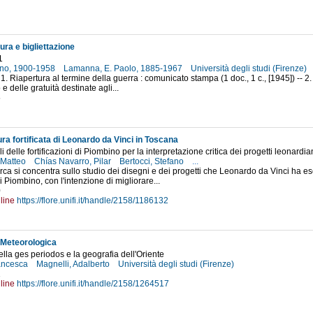
ura e bigliettazione
1
uno, 1900-1958
Lamanna, E. Paolo, 1885-1967
Università degli studi (Firenze)
 1. Riapertura al termine della guerra : comunicato stampa (1 doc., 1 c., [1945]) -- 
o e delle gratuità destinate agli...
5
ura fortificata di Leonardo da Vinci in Toscana
tali delle fortificazioni di Piombino per la interpretazione critica dei progetti leonardia
, Matteo
Chías Navarro, Pilar
Bertocci, Stefano
...
rca si concentra sullo studio dei disegni e dei progetti che Leonardo da Vinci ha ese
di Piombino, con l'intenzione di migliorare...
0
line
https://flore.unifi.it/handle/2158/1186132
, Meteorologica
ella ges periodos e la geografia dell'Oriente
ancesca
Magnelli, Adalberto
Università degli studi (Firenze)
1
line
https://flore.unifi.it/handle/2158/1264517