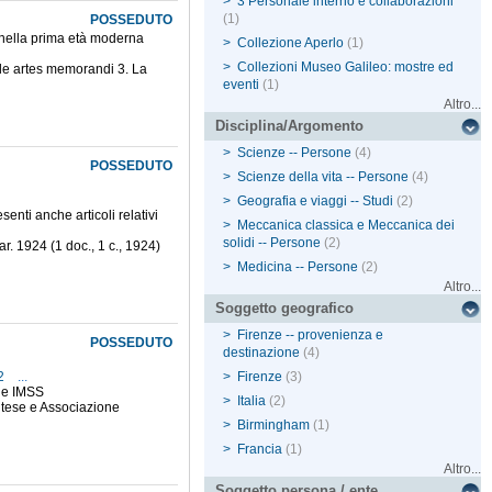
>
3 Personale interno e collaborazioni
(1)
POSSEDUTO
 nella prima età moderna
>
Collezione Aperlo
(1)
>
Collezioni Museo Galileo: mostre ed
elle artes memorandi 3. La
eventi
(1)
Altro...
Disciplina/Argomento
>
Scienze -- Persone
(4)
POSSEDUTO
>
Scienze della vita -- Persone
(4)
>
Geografia e viaggi -- Studi
(2)
nti anche articoli relativi
>
Meccanica classica e Meccanica dei
solidi -- Persone
(2)
mar. 1924 (1 doc., 1 c., 1924)
>
Medicina -- Persone
(2)
Altro...
Soggetto geografico
>
Firenze -- provenienza e
POSSEDUTO
destinazione
(4)
82
...
>
Firenze
(3)
i e IMSS
>
Italia
(2)
altese e Associazione
>
Birmingham
(1)
>
Francia
(1)
Altro...
Soggetto persona / ente