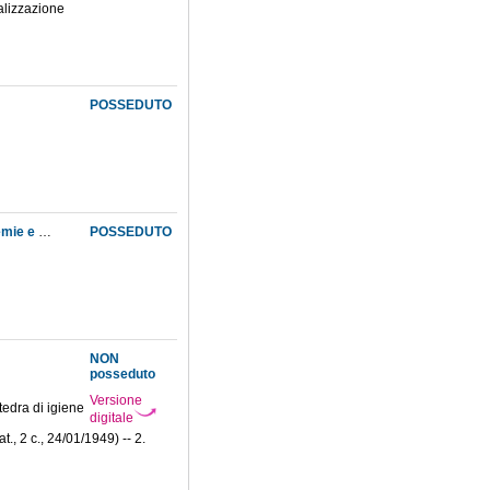
nalizzazione
POSSEDUTO
Catalogo dei periodici posseduti dall'Università, dalla Biblioteca Laurenziana, dalle accademie e da altre istituzioni di Firenze
POSSEDUTO
NON
posseduto
Versione
tedra di igiene
digitale
t., 2 c., 24/01/1949) -- 2.