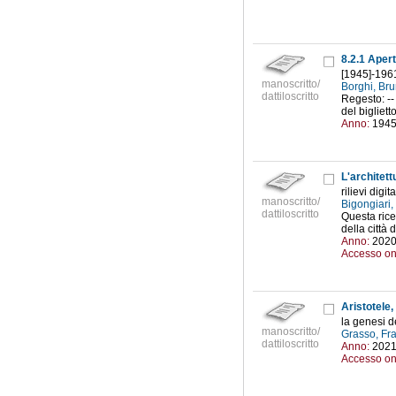
8.2.1 Apert
[1945]-196
manoscritto/
Borghi, Br
dattiloscritto
Regesto: --
del bigliett
Anno:
194
L'architett
rilievi digi
manoscritto/
Bigongiari
dattiloscritto
Questa rice
della città 
Anno:
202
Accesso on
Aristotele
la genesi d
manoscritto/
Grasso, Fr
dattiloscritto
Anno:
202
Accesso on