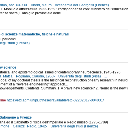
simo, sec. XX-XXI
Tiberti, Mauro
Accademia dei Georgofili (Firenze)
...
 1. Mobilio e attrezzature 1933-1959 : corrispondenza con: Ministero dell'educazio
renze sacra, Consiglio provinciale delle...
3
 di scienze matematiche, fisiche e naturali
i periodici
degli studi (Firenze)
1
ew science
storical and epistemological issues of contemporary neuroscience, 1945-1976
a, Mattia
Pogliano, Claudio, 1953-
Università degli studi (Pisa)
...
 goal of my doctoral thesis is the historical reconstruction of early research in neu
ment of a "reverse engineering" approach...
knowledgements. Contents. Summary. 1. A brave new science? 2. Neuro is the new t
7
line
https://etd.adm.unipi.it/theses/available/etd-02202017-004031/
 Salomone a Firenze
ana ed il Gabinetto di fisica dell'Imperiale e Regio museo (1775-1789)
Simone
Galluzzi, Paolo, 1942-
Università degli studi (Firenze)