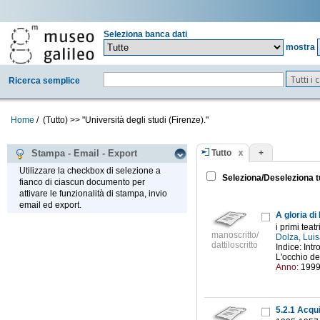
Seleziona banca dati
mostra
Tutti i
Ricerca semplice
Home
/
(Tutto)
>>
"Università degli studi (Firenze)."
Tutto
+
Stampa - Email - Export
Utilizzare la checkbox di selezione a
Seleziona/Deseleziona t
fianco di ciascun documento per
attivare le funzionalità di stampa, invio
email ed export.
A gloria di
i primi tea
manoscritto/
Dolza, Lui
dattiloscritto
Indice: Intr
L'occhio del
Anno:
199
5.2.1 Acqui