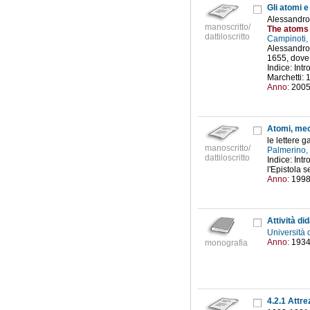
Gli atomi e
Alessandro
manoscritto/
The atoms 
dattiloscritto
Campinoti,
Alessandro 
1655, dove 
Indice: Int
Marchetti: 
Anno:
200
Atomi, me
le lettere 
manoscritto/
Palmerino, 
dattiloscritto
Indice: Intr
l'Epistola 
Anno:
199
Università 
Anno:
193
monografia
4.2.1 Attre