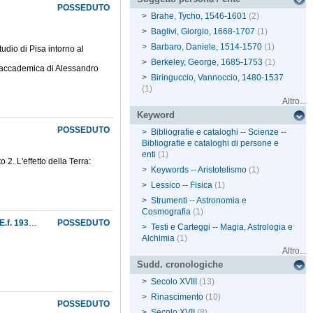
POSSEDUTO
>
Brahe, Tycho, 1546-1601
(2)
>
Baglivi, Giorgio, 1668-1707
(1)
>
Barbaro, Daniele, 1514-1570
(1)
udio di Pisa intorno al
>
Berkeley, George, 1685-1753
(1)
era accademica di Alessandro
>
Biringuccio, Vannoccio, 1480-1537
(1)
Altro...
Keyword
POSSEDUTO
>
Bibliografie e cataloghi -- Scienze --
Bibliografie e cataloghi di persone e
enti
(1)
 2. L'effetto della Terra:
>
Keywords -- Aristotelismo
(1)
>
Lessico -- Fisica
(1)
>
Strumenti -- Astronomia e
Cosmografia
(1)
Attività didattica e scientifica della R. Università degli studi di Firenze nel decennio 1924 II E.f. 1934 XII E.f.
POSSEDUTO
>
Testi e Carteggi -- Magia, Astrologia e
Alchimia
(1)
Altro...
Sudd. cronologiche
>
Secolo XVIII
(13)
>
Rinascimento
(10)
POSSEDUTO
>
Secolo XVII
(8)