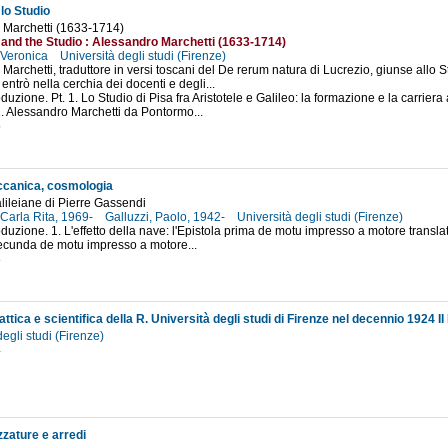
 lo Studio
 Marchetti (1633-1714)
and the Studio : Alessandro Marchetti (1633-1714)
 Veronica
Università degli studi (Firenze)
Marchetti, traduttore in versi toscani del De rerum natura di Lucrezio, giunse allo St
entrò nella cerchia dei docenti e degli...
roduzione. Pt. 1. Lo Studio di Pisa fra Aristotele e Galileo: la formazione e la carri
1. Alessandro Marchetti da Pontormo...
5
ccanica, cosmologia
galileiane di Pierre Gassendi
Carla Rita, 1969-
Galluzzi, Paolo, 1942-
Università degli studi (Firenze)
oduzione. 1. L'effetto della nave: l'Epistola prima de motu impresso a motore translato
secunda de motu impresso a motore...
8
degli studi (Firenze)
4
zzature e arredi