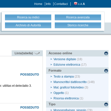
Home
Info
Contattaci
A
A
A
Ricerca su indici
Ricerca avanzata
Archivio di Autorità
Storico ricerche
Accesso online
Lista(tabella)
>
Versione digitale
(18)
>
Edizione elettronica
(17)
Formato
POSSEDUTO
>
Testo a stampa
(23)
>
Manoscritto/ dattiloscritto
(148)
 utilitas et delectatio 3.
>
Mat. grafico/ foto/video
(3)
>
Oggetto
(1)
>
Risorsa elettronica
(1)
Tipo
POSSEDUTO
>
Monografia/ogg. singolo
(78)