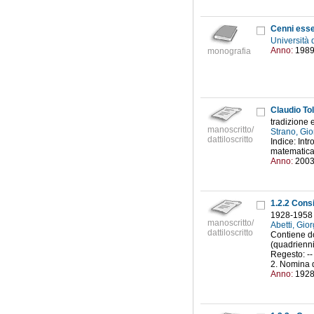
Cenni essen
Università 
Anno:
198
monografia
Claudio To
tradizione 
manoscritto/
Strano, Gi
dattiloscritto
Indice: Int
matematica 
Anno:
200
1.2.2 Cons
1928-1958
manoscritto/
Abetti, Gio
dattiloscritto
Contiene do
(quadrienn
Regesto: --
2. Nomina da
Anno:
192