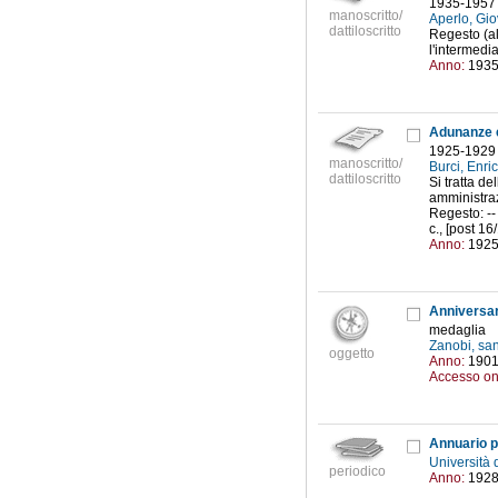
1935-1957
manoscritto/
Aperlo, Gi
dattiloscritto
Regesto (al
l'intermedi
Anno:
193
Adunanze e
1925-1929
manoscritto/
Burci, Enr
dattiloscritto
Si tratta d
amministraz
Regesto: --
c., [post 1
Anno:
192
Anniversari
medaglia
Zanobi, san
oggetto
Anno:
190
Accesso on
Annuario p
Università 
periodico
Anno:
192