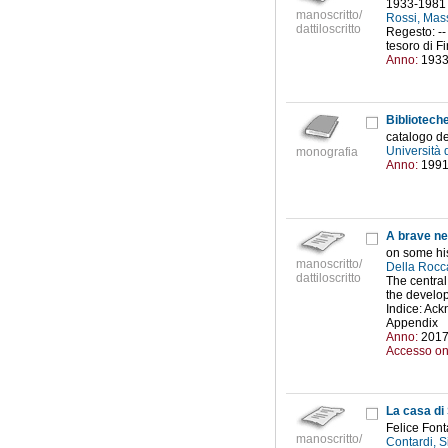
1933-1981
manoscritto/
Rossi, Mas
dattiloscritto
Regesto: --
tesoro di Fi
Anno:
193
Biblioteche
catalogo de
Università 
monografia
Anno:
199
A brave n
on some hi
manoscritto/
Della Rocc
dattiloscritto
The central
the develop
Indice: Ac
Appendix
Anno:
201
Accesso on
La casa di
Felice Font
manoscritto/
Contardi, 