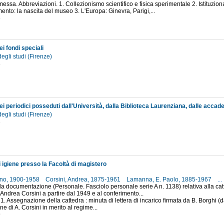
messa. Abbreviazioni. 1. Collezionismo scientifico e fisica sperimentale 2. Istituzio
mento: la nascita del museo 3. L'Europa: Ginevra, Parigi,...
6
i fondi speciali
degli studi (Firenze)
8
degli studi (Firenze)
3
 igiene presso la Facoltà di magistero
uno, 1900-1958
Corsini, Andrea, 1875-1961
Lamanna, E. Paolo, 1885-1967
...
ella documentazione (Personale. Fasciolo personale serie A n. 1138) relativa alla cat
Andrea Corsini a partire dal 1949 e al conferimento...
1. Assegnazione della cattedra : minuta di lettera di incarico firmata da B. Borghi (da
e di A. Corsini in merito al regime...
9