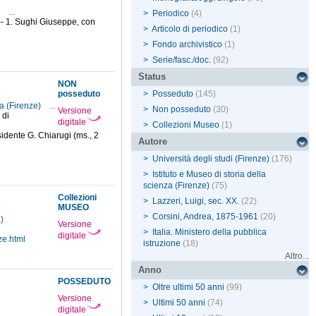
5
...
>
Periodico
(4)
 -- 1. Sughi Giuseppe, con
>
Articolo di periodico
(1)
>
Fondo archivistico
(1)
>
Serie/fasc./doc.
(92)
Status
NON
posseduto
>
Posseduto
(145)
za (Firenze)
...
>
Non posseduto
(30)
Versione
 di
digitale
>
Collezioni Museo
(1)
idente G. Chiarugi (ms., 2
Autore
>
Università degli studi (Firenze)
(176)
>
Istituto e Museo di storia della
scienza (Firenze)
(75)
Collezioni
>
Lazzeri, Luigi, sec. XX.
(22)
MUSEO
>
Corsini, Andrea, 1875-1961
(20)
e)
Versione
>
Italia. Ministero della pubblica
digitale
ze.html
istruzione
(18)
Altro...
Anno
POSSEDUTO
>
Oltre ultimi 50 anni
(99)
Versione
>
Ultimi 50 anni
(74)
digitale