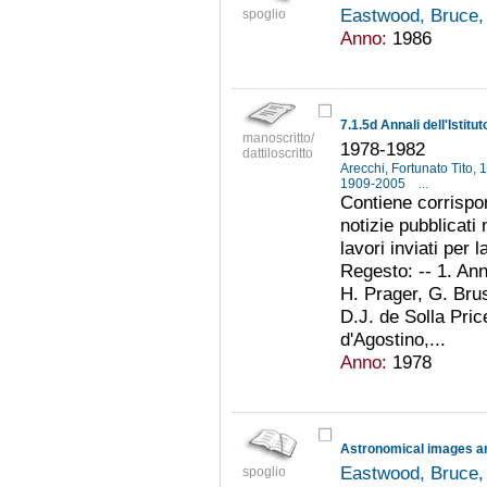
Eastwood, Bruce,
spoglio
Anno:
1986
manoscritto/
1978-1982
dattiloscritto
Arecchi, Fortunato Tito,
1909-2005
...
Contiene corrispon
notizie pubblicati 
lavori inviati per 
Regesto: -- 1. Ann
H. Prager, G. Brus
D.J. de Solla Pric
d'Agostino,...
Anno:
1978
Eastwood, Bruce,
spoglio