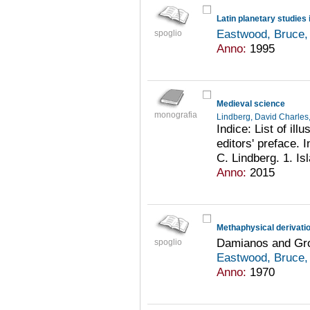
Latin planetary studies 
Eastwood, Bruce,
spoglio
Anno:
1995
Medieval science
monografia
Lindberg, David Charle
Indice: List of ill
editors' preface. 
C. Lindberg. 1. Is
Anno:
2015
Methaphysical derivation
Damianos and Gr
spoglio
Eastwood, Bruce,
Anno:
1970