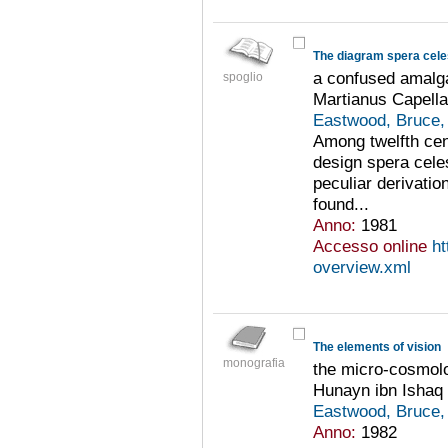
The diagram spera celes
a confused amalga
spoglio
Martianus Capella
Eastwood, Bruce,
Among twelfth cent
design spera celes
peculiar derivatio
found...
Anno:
1981
Accesso online
ht
overview.xml
The elements of vision
monografia
the micro-cosmolo
Hunayn ibn Ishaq
Eastwood, Bruce,
Anno:
1982