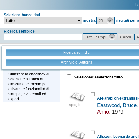
H
Seleziona banca dati
25
mostra
risultati per 
Ricerca semplice
Tutti i campi
Ricerca su indici
Archivio di Autorità
Tutto
+
Stampa - Email - Export
Utilizzare la checkbox di
Seleziona/Deseleziona tutto
selezione a fianco di
ciascun documento per
attivare le funzionalità di
stampa, invio email ed
export.
Eastwood, Bruce,
spoglio
Anno:
1979