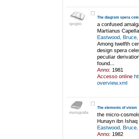
The diagram spera celes
a confused amalga
spoglio
Martianus Capella
Eastwood, Bruce,
Among twelfth cent
design spera celes
peculiar derivatio
found...
Anno:
1981
Accesso online
ht
overview.xml
The elements of vision
monografia
the micro-cosmolo
Hunayn ibn Ishaq
Eastwood, Bruce,
Anno:
1982