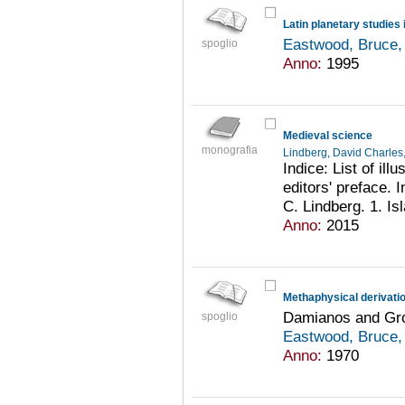
Latin planetary studies 
Eastwood, Bruce,
spoglio
Anno:
1995
Medieval science
monografia
Lindberg, David Charle
Indice: List of ill
editors' preface. 
C. Lindberg. 1. Is
Anno:
2015
Methaphysical derivation
Damianos and Gr
spoglio
Eastwood, Bruce,
Anno:
1970