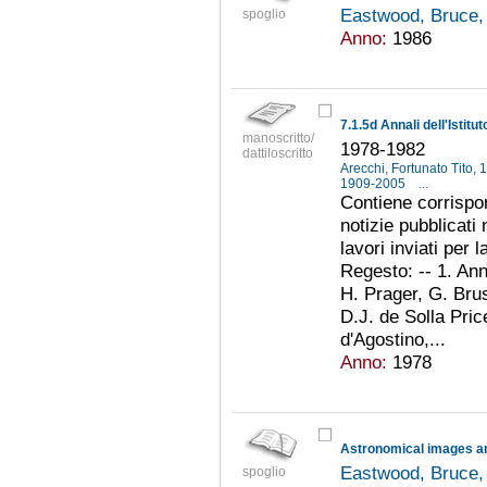
Eastwood, Bruce,
spoglio
Anno:
1986
manoscritto/
1978-1982
dattiloscritto
Arecchi, Fortunato Tito,
1909-2005
...
Contiene corrispon
notizie pubblicati 
lavori inviati per 
Regesto: -- 1. Ann
H. Prager, G. Brus
D.J. de Solla Pric
d'Agostino,...
Anno:
1978
Eastwood, Bruce,
spoglio