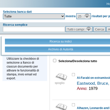
H
Seleziona banca dati
25
mostra
risultati per 
Ricerca semplice
Tutti i campi
Ricerca su indici
Archivio di Autorità
Tutto
+
Stampa - Email - Export
Utilizzare la checkbox di
Seleziona/Deseleziona tutto
selezione a fianco di
ciascun documento per
attivare le funzionalità di
stampa, invio email ed
export.
Eastwood, Bruce,
spoglio
Anno:
1979