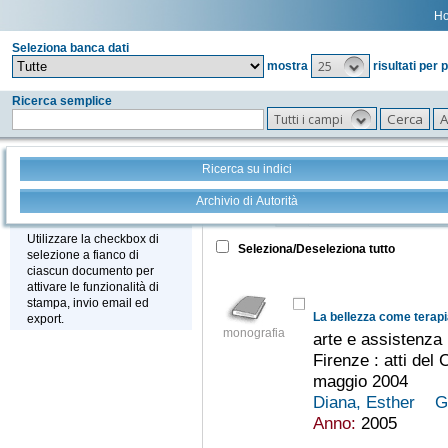
H
Seleziona banca dati
25
mostra
risultati per 
Ricerca semplice
Tutti i campi
Ricerca su indici
Archivio di Autorità
Tutto
+
Stampa - Email - Export
Utilizzare la checkbox di
Seleziona/Deseleziona tutto
selezione a fianco di
ciascun documento per
attivare le funzionalità di
stampa, invio email ed
La bellezza come terap
export.
monografia
arte e assistenza
Firenze : atti del
maggio 2004
Diana, Esther
G
Anno:
2005