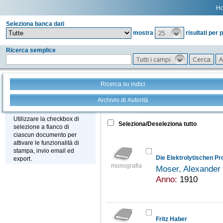
H
Seleziona banca dati
25
mostra
risultati per 
Ricerca semplice
Tutti i campi
Ricerca su indici
Archivio di Autorità
Tutto
+
Stampa - Email - Export
Utilizzare la checkbox di
Seleziona/Deseleziona tutto
selezione a fianco di
ciascun documento per
attivare le funzionalità di
stampa, invio email ed
Die Elektrolytischen P
export.
monografia
Moser, Alexander
Anno:
1910
Fritz Haber