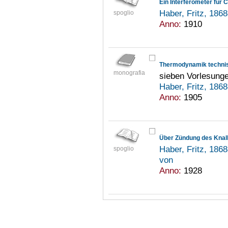
Ein Interferometer für
Haber, Fritz, 186
spoglio
Anno:
1910
Thermodynamik techni
monografia
sieben Vorlesung
Haber, Fritz, 186
Anno:
1905
Über Zündung des Knal
Haber, Fritz, 186
spoglio
von
Anno:
1928