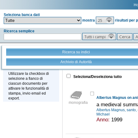
H
Seleziona banca dati
25
mostra
risultati per 
Ricerca semplice
Tutti i campi
Ricerca su indici
Archivio di Autorità
Tutto
+
Stampa - Email - Export
Utilizzare la checkbox di
Seleziona/Deseleziona tutto
selezione a fianco di
ciascun documento per
attivare le funzionalità di
stampa, invio email ed
Albertus Magnus on an
export.
monografia
a medieval summa
Albertus Magnus, santo,
Michael
Anno:
1999