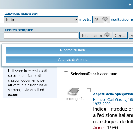
H
Seleziona banca dati
25
mostra
risultati per 
Ricerca semplice
Tutti i campi
Ricerca su indici
Archivio di Autorità
Tutto
+
Stampa - Email - Export
Utilizzare la checkbox di
Seleziona/Deseleziona tutto
selezione a fianco di
ciascun documento per
attivare le funzionalità di
stampa, invio email ed
Aspetti della spiegazion
export.
monografia
Hempel, Carl Gustav, 1
1933-2009
Indice: Introduzio
all'edizione italia
nomologico-dedutti
Anno:
1986