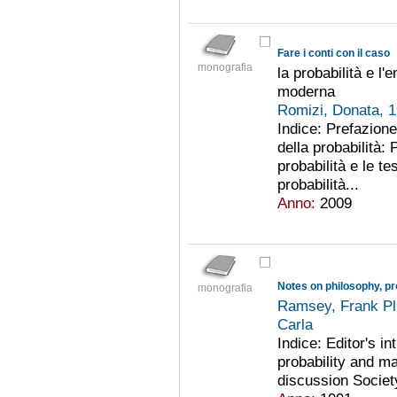
Fare i conti con il caso
monografia
la probabilità e l'
moderna
Romizi, Donata, 
Indice: Prefazione.
della probabilità:
probabilità e le te
probabilità...
Anno:
2009
Notes on philosophy, p
monografia
Ramsey, Frank P
Carla
Indice: Editor's i
probability and m
discussion Societ