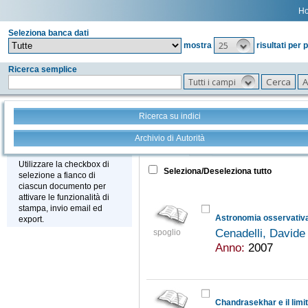
H
Seleziona banca dati
25
mostra
risultati per 
Ricerca semplice
Tutti i campi
Ricerca su indici
Archivio di Autorità
Tutto
+
Stampa - Email - Export
Utilizzare la checkbox di
Seleziona/Deseleziona tutto
selezione a fianco di
ciascun documento per
attivare le funzionalità di
stampa, invio email ed
export.
Cenadelli, David
spoglio
Anno:
2007
Chandrasekhar e il limi