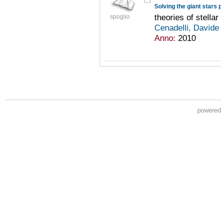
Solving the giant stars
theories of stella
spoglio
Cenadelli, David
Anno:
2010
powere