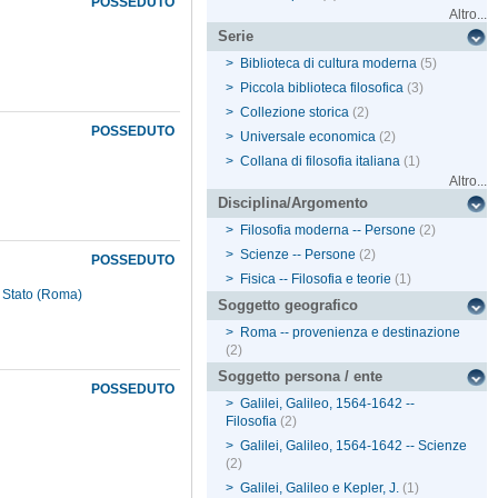
POSSEDUTO
Altro...
Serie
>
Biblioteca di cultura moderna
(5)
>
Piccola biblioteca filosofica
(3)
>
Collezione storica
(2)
POSSEDUTO
>
Universale economica
(2)
>
Collana di filosofia italiana
(1)
Altro...
Disciplina/Argomento
>
Filosofia moderna -- Persone
(2)
>
Scienze -- Persone
(2)
POSSEDUTO
>
Fisica -- Filosofia e teorie
(1)
lo Stato (Roma)
Soggetto geografico
>
Roma -- provenienza e destinazione
(2)
Soggetto persona / ente
POSSEDUTO
>
Galilei, Galileo, 1564-1642 --
Filosofia
(2)
>
Galilei, Galileo, 1564-1642 -- Scienze
(2)
>
Galilei, Galileo e Kepler, J.
(1)