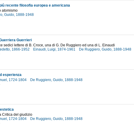
 più recente filosofia europea e americana
vo atomismo
o, Guido, 1888-1948
3
Guerriera Guerrieri
e sedici lettere di B. Croce, una di G. De Ruggiero ed una di L. Einaudi
edetto, 1866-1952
Einaudi, Luigi, 1874-1961
De Ruggiero, Guido, 1888-1948
6
d esperienza
nuel, 1724-1804
De Ruggiero, Guido, 1888-1948
4
 estetica
la Critica del giudizio
nuel, 1724-1804
De Ruggiero, Guido, 1888-1948
5