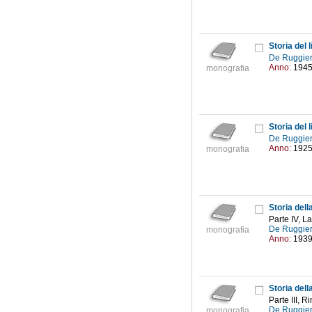
Storia del
De Ruggier
Anno:
194
monografia
Storia del
De Ruggier
Anno:
192
monografia
Storia della
Parte IV, L
De Ruggier
monografia
Anno:
193
Storia della
Parte III, 
De Ruggier
monografia