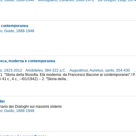
o, Guido, 1888-1948
Momigliano, Eucardio, 1888-1970
De Gregori, Luigi, 18
4
ia contemporanea
o, Guido, 1888-1948
2
greca, moderna e contemporanea
lo, 1923-2012
Aristoteles, 384-322 a.C.
Augustinus, Aurelius, santo, 354-430
..
 1. "Storia della filosofia. Età moderna: da Francesco Bacone ai contemporanei" / P. R
41 c., 4 c., --/01/1942) -- 2. "Storia della...
2
lei
nario dei Dialoghi sui massimi sistemi
o, Guido, 1888-1948
2