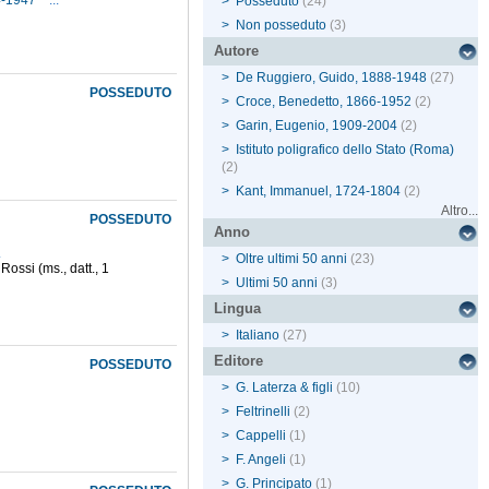
74-1947
...
>
Posseduto
(24)
>
Non posseduto
(3)
Autore
>
De Ruggiero, Guido, 1888-1948
(27)
POSSEDUTO
>
Croce, Benedetto, 1866-1952
(2)
>
Garin, Eugenio, 1909-2004
(2)
>
Istituto poligrafico dello Stato (Roma)
(2)
>
Kant, Immanuel, 1724-1804
(2)
Altro...
POSSEDUTO
Anno
.
>
Oltre ultimi 50 anni
(23)
ossi (ms., datt., 1
>
Ultimi 50 anni
(3)
Lingua
>
Italiano
(27)
Editore
POSSEDUTO
>
G. Laterza & figli
(10)
>
Feltrinelli
(2)
>
Cappelli
(1)
>
F. Angeli
(1)
>
G. Principato
(1)