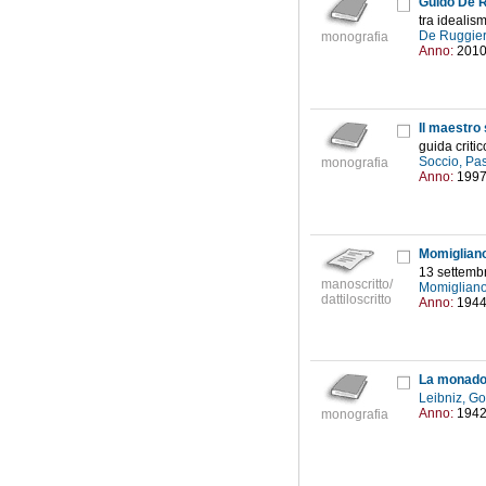
Guido De R
tra idealis
De Ruggier
monografia
Anno:
201
Il maestro
guida critic
Soccio, Pa
monografia
Anno:
199
Momigliano
13 settemb
manoscritto/
Momigliano
dattiloscritto
Anno:
194
La monado
Leibniz, Go
Anno:
194
monografia