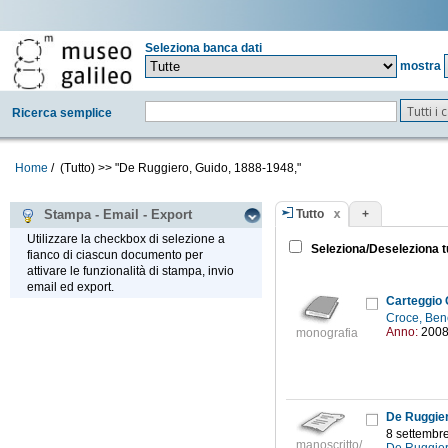
Seleziona banca dati
mostra
Tutti i
Ricerca semplice
Home
/
(Tutto)
>>
"De Ruggiero, Guido, 1888-1948,"
Tutto
+
Stampa - Email - Export
Utilizzare la checkbox di selezione a
Seleziona/Deseleziona t
fianco di ciascun documento per
attivare le funzionalità di stampa, invio
email ed export.
Carteggio
Croce, Ben
Anno:
200
monografia
De Ruggier
8 settembr
manoscritto/