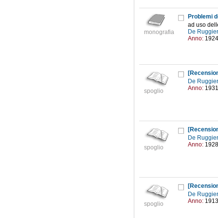
Problemi d
ad uso dell
De Ruggier
monografia
Anno:
192
[Recensio
De Ruggier
Anno:
193
spoglio
[Recensio
De Ruggier
Anno:
192
spoglio
[Recensio
De Ruggier
Anno:
191
spoglio