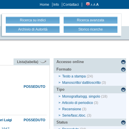
Home
Info
Contattaci
A
A
A
Ricerca su indici
Ricerca avanzata
Archivio di Autorità
Storico ricerche
Accesso online
Lista(tabella)
Formato
>
Testo a stampa
(24)
>
Manoscritto/ dattiloscritto
(3)
POSSEDUTO
Tipo
>
Monografia/ogg. singolo
(18)
>
Articolo di periodico
(3)
>
Recensione
(3)
>
Serie/fasc./doc.
(3)
ri Luigi
POSSEDUTO
Status