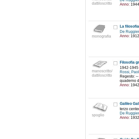
De Ruggier
dattiloscritto
Anno:
194
La filosof
De Ruggier
Anno:
191
monografia
Filosofia 
1942-1945
manoscritto/
Rossi, Pao
dattiloscritto
Regesto: --
quaderno di 
Anno:
194
Galileo Gali
terzo cente
De Ruggier
spoglio
Anno:
193