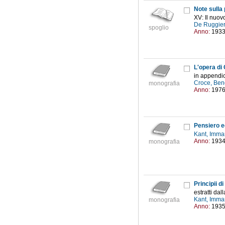
Note sulla
XV: Il nuo
De Ruggier
spoglio
Anno:
193
L'opera di 
in appendic
Croce, Ben
monografia
Anno:
197
Pensiero e
Kant, Imma
Anno:
193
monografia
Principii di
estratti dal
Kant, Imma
monografia
Anno:
193