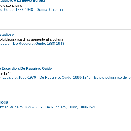
uggiero e La nuova Europa
mo e storicismo
o, Guido, 1888-1948
Genna, Caterina
0
 studioso
o-bibliografica di avviamento alla cultura
squale
De Ruggiero, Guido, 1888-1948
7
 Eucardio a De Ruggiero Guido
re 1944
, Eucardio, 1888-1970
De Ruggiero, Guido, 1888-1948
Istituto poligrafico del
4
logia
ttfried Wilhelm, 1646-1716
De Ruggiero, Guido, 1888-1948
2