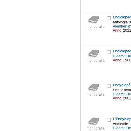
Enciclopedi
antologia te
Alembert d
monografia
Anno:
202
Enciclopedi
Diderot, D
Anno:
196
monografia
Encyclopé
tutte le tav
Diderot, D
monografia
Anno:
200
L'Encyclop
Anatomie
Diderot, D
monografia