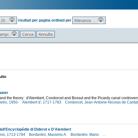
25
Rilevanza
risultati per pagina ordinati per
 campi
utto
water
and the theory : d'Alembert, Condorcet and Bossut and the Picardy canal controver
ietro, 1950-
Alembert d', 1717-1783
Condorcet, Jean-Antoine-Nicolas de Carita
5
dall'Encyclopédie di Diderot e D'Alembert
enis, 1713-1784
Bonfantini, Massimo A.
Bonfantini, Mario
...