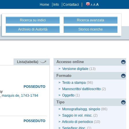
Home
Info
Contattaci
A
A
A
Ricerca su indici
Ricerca avanzata
Archivio di Autorità
Storico ricerche
Accesso online
Lista(tabella)
>
Versione digitale
(13)
Formato
>
Testo a stampa
(96)
POSSEDUTO
>
Manoscritto/ dattiloscritto
(2)
sy
>
Oggetto
(1)
t, marquis de, 1743-1794
Tipo
>
Monografia/ogg. singolo
(86)
>
Saggio in vol. misc.
(2)
POSSEDUTO
>
Articolo di periodico
(10)
>
Serie/fasc./doc.
(1)