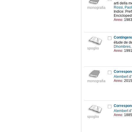
arti della 
Rossi, Pao
monografia
Indice: Pre
Enciclopedi
Anno:
198
Contingenc
étude de de
Dhombres,
spoglio
Anno:
199
Correspon
Alembert d
Anno:
201
monografia
Alembert d
Anno:
188
spoglio