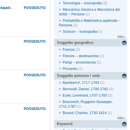
>
Tecnologia -- Iconografia
(3)
Correspondance inédite de D'Alembert avec Cramer, Lesage, Clairaut, Turgot, Castillon, Béguelin, etc
POSSEDUTO
>
Meccanica classica e Meccanica dei
solidi -- Persone
(2)
>
Probabilità e Matematica applicata --
Persone
(2)
>
Scienze -- Iconografia
(2)
Altro...
POSSEDUTO
Soggetto geografico
8
>
Francia
(2)
>
Firenze -- destinazione
(1)
>
Parigi -- provenienza
(1)
>
Piccardia
(1)
POSSEDUTO
Soggetto persona / ente
>
Alembert d', 1717-1783
(5)
>
Bernoulli, Daniel, 1700-1782
(2)
>
Euler, Leonhard, 1707-1783
(2)
>
Boscovich, Ruggiero Giuseppe,
1711-1787
(1)
POSSEDUTO
>
Bossut, Charles, 1730-1814
(1)
Altro...
Keyword