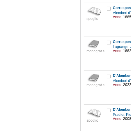
Alembert d
Anno:
188
spoglio
Correspond
Lagrange, 
Anno:
188
monografia
D'Alember
Alembert d
Anno:
202
monografia
D'Alembert 
Pradier, Pi
Anno:
200
spoglio