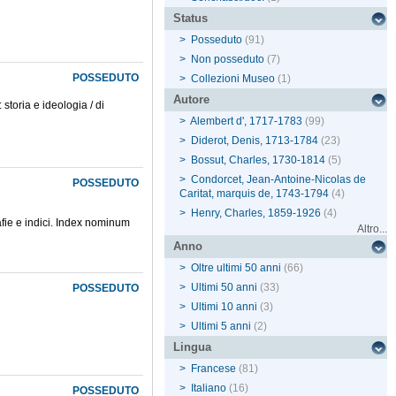
Status
>
Posseduto
(91)
>
Non posseduto
(7)
POSSEDUTO
>
Collezioni Museo
(1)
Autore
storia e ideologia / di
>
Alembert d', 1717-1783
(99)
>
Diderot, Denis, 1713-1784
(23)
>
Bossut, Charles, 1730-1814
(5)
>
Condorcet, Jean-Antoine-Nicolas de
POSSEDUTO
Caritat, marquis de, 1743-1794
(4)
>
Henry, Charles, 1859-1926
(4)
grafie e indici. Index nominum
Altro...
Anno
>
Oltre ultimi 50 anni
(66)
>
Ultimi 50 anni
(33)
POSSEDUTO
>
Ultimi 10 anni
(3)
>
Ultimi 5 anni
(2)
Lingua
>
Francese
(81)
>
Italiano
(16)
POSSEDUTO