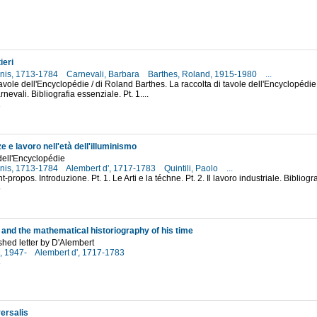
7
ieri
enis, 1713-1784
Carnevali, Barbara
Barthes, Roland, 1915-1980
...
tavole dell'Encyclopédie / di Roland Barthes. La raccolta di tavole dell'Encyclopédie: 
evali. Bibliografia essenziale. Pt. 1....
2
ze e lavoro nell'età dell'illuminismo
 dell'Encyclopédie
enis, 1713-1784
Alembert d', 1717-1783
Quintili, Paolo
...
t-propos. Introduzione. Pt. 1. Le Arti e la téchne. Pt. 2. Il lavoro industriale. Biblio
5
and the mathematical historiography of his time
hed letter by D'Alembert
i, 1947-
Alembert d', 1717-1783
3
versalis