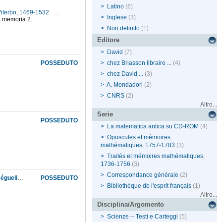
>
Latino
(6)
Viterbo, 1469-1532
...
>
Inglese
(3)
a memoria 2.
>
Non definito
(1)
Editore
>
David
(7)
POSSEDUTO
>
chez Briasson libraire ...
(4)
>
chez David ...
(3)
>
A. Mondadori
(2)
>
CNRS
(2)
Altro...
Serie
POSSEDUTO
>
La matematica antica su CD-ROM
(4)
>
Opuscules et mémoires
mathématiques, 1757-1783
(3)
>
Traités et mémoires mathématiques,
1736-1756
(3)
>
Correspondance générale
(2)
Correspondance inédite de D'Alembert avec Cramer, Lesage, Clairaut, Turgot, Castillon, Béguelin, etc
POSSEDUTO
>
Bibliothèque de l'esprit français
(1)
Altro...
Disciplina/Argomento
>
Scienze -- Testi e Carteggi
(5)