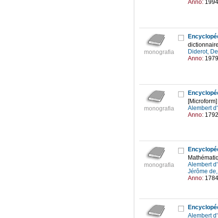
Anno:
199
Encyclopéd
dictionnair
Diderot, D
monografia
Anno:
197
Encyclopé
[Microform]
Alembert d
monografia
Anno:
179
Encyclopé
Mathémati
Alembert d
monografia
Jérôme de
Anno:
178
Encyclopéd
Alembert d