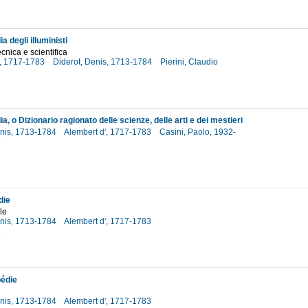
a degli illuministi
cnica e scientifica
', 1717-1783
Diderot, Denis, 1713-1784
Pierini, Claudio
2
a, o Dizionario ragionato delle scienze, delle arti e dei mestieri
enis, 1713-1784
Alembert d', 1717-1783
Casini, Paolo, 1932-
8
die
ole
enis, 1713-1784
Alembert d', 1717-1783
2
édie
enis, 1713-1784
Alembert d', 1717-1783