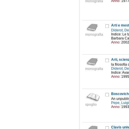
Anno:
197
monografia
Arti e mest
Diderot, D
Indice: Le 
monografia
Barbara Carn
Anno:
200
Arti, scien
la filosofia
Diderot, D
monografia
Indice: Avan
Anno:
199
Boscovich 
An unpublis
Pepe, Luig
spoglio
Anno:
199
Clavis uni