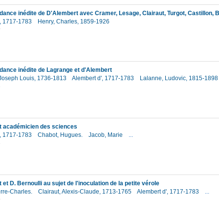
', 1717-1783
Henry, Charles, 1859-1926
5
ance inédite de Lagrange et d'Alembert
Joseph Louis, 1736-1813
Alembert d', 1717-1783
Lalanne, Ludovic, 1815-189
2
t académicien des sciences
', 1717-1783
Chabot, Hugues.
Jacob, Marie
...
2
et D. Bernoulli au sujet de l'inoculation de la petite vérole
erre-Charles.
Clairaut, Alexis-Claude, 1713-1765
Alembert d', 1717-1783
...
8