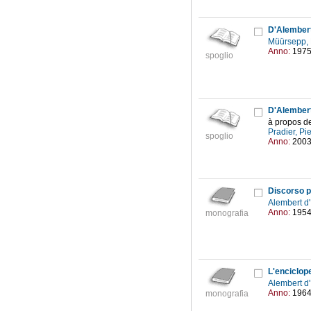
D'Alembert
Müürsepp,
Anno:
197
spoglio
D'Alembert
à propos d
Pradier, Pi
spoglio
Anno:
200
Discorso p
Alembert d
Anno:
195
monografia
L'enciclop
Alembert d
Anno:
196
monografia