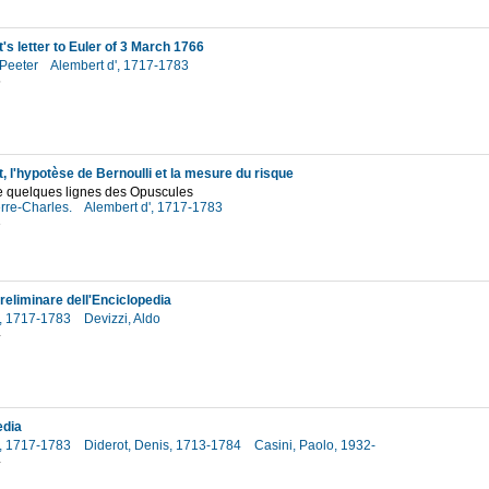
's letter to Euler of 3 March 1766
 Peeter
Alembert d', 1717-1783
5
, l'hypotèse de Bernoulli et la mesure du risque
e quelques lignes des Opuscules
erre-Charles.
Alembert d', 1717-1783
3
reliminare dell'Enciclopedia
', 1717-1783
Devizzi, Aldo
4
edia
', 1717-1783
Diderot, Denis, 1713-1784
Casini, Paolo, 1932-
4