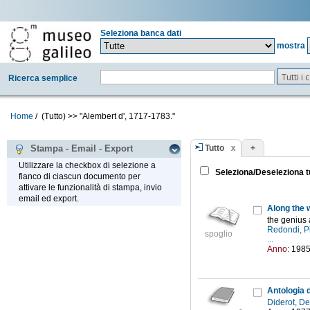
Seleziona banca dati
mostra
Tutti i
Ricerca semplice
Home
/
(Tutto)
>>
"Alembert d', 1717-1783."
Tutto
+
Stampa - Email - Export
Utilizzare la checkbox di selezione a
Seleziona/Deseleziona t
fianco di ciascun documento per
attivare le funzionalità di stampa, invio
email ed export.
Along the 
the genius 
Redondi, P
spoglio
...
Anno:
198
Antologia 
Diderot, D