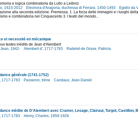
memoria e logica combinatoria da Lullo a Leibniz
lo, 1923-2012
Eleonora d'Aragona, duchessa di Ferrara, 1450-1493
Egidio da 
fazione alla seconda edizione. Premessa. 1. La forza delle immagini e i luoghi dell
smo e combinatoria nel Cinquecento 3. I teatri del mondo...
3
e et necessité en mécanique
ux textes inédits de Jean d'Alembert
 Jean, 1942-
Alembert d', 1717-1783
Radelet-de Grave, Patricia
1
dance générale (1741-1752)
', 1717-1783
Passeron, Irène
Candaux, Jean-Daniel
5
', 1717-1783
Henry, Charles, 1859-1926
5