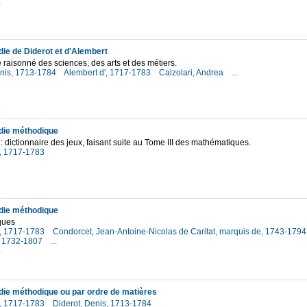
4
ie de Diderot et d'Alembert
e raisonné des sciences, des arts et des métiers.
enis, 1713-1784
Alembert d', 1717-1783
Calzolari, Andrea
...
9
die méthodique
 : dictionnaire des jeux, faisant suite au Tome III des mathématiques.
', 1717-1783
2
die méthodique
ques
', 1717-1783
Condorcet, Jean-Antoine-Nicolas de Caritat, marquis de, 1743-179
, 1732-1807
...
4
ie méthodique ou par ordre de matières
', 1717-1783
Diderot, Denis, 1713-1784