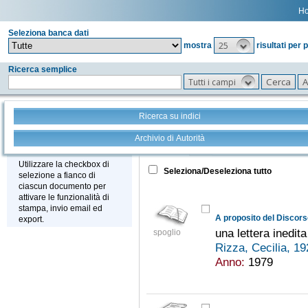
H
Seleziona banca dati
25
mostra
risultati per 
Ricerca semplice
Tutti i campi
Ricerca su indici
Archivio di Autorità
Tutto
+
Stampa - Email - Export
Utilizzare la checkbox di
Seleziona/Deseleziona tutto
selezione a fianco di
ciascun documento per
attivare le funzionalità di
stampa, invio email ed
A proposito del Discorso
export.
una lettera inedita
spoglio
Rizza, Cecilia, 1
Anno:
1979