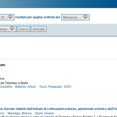
25
Rilevanza
risultati per pagina ordinati per
 campi
utto
rera
 da Tolomeo a Balla
 Graziella
Balboni, Arturo
Tucci, Pasquale, 1943-
0
rico
Maniago, Marina
Zilorri, Grazia
...