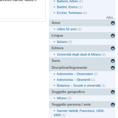
ancesco Garnier Valletti 3.
>
Balboni, Arturo
(1)
>
Baldini, Enrico
(1)
>
Eccher, Tommaso
(1)
Altro...
Anno
>
Ultimi 50 anni
(2)
Lingua
>
Italiano
(2)
Editore
>
Università degli studi di Milano
(2)
Serie
Disciplina/Argomento
>
Astronomia -- Osservatori
(1)
>
Astronomia -- Strumenti
(1)
>
Botanica -- Scuole e università
(1)
Soggetto geografico
>
Milano
(2)
Soggetto persona / ente
>
Garnier Valletti, Francesco, 1808-
1889
(1)