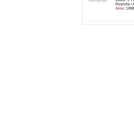
Indice: 1. 
monografia
Ricerche / 
Anno:
199