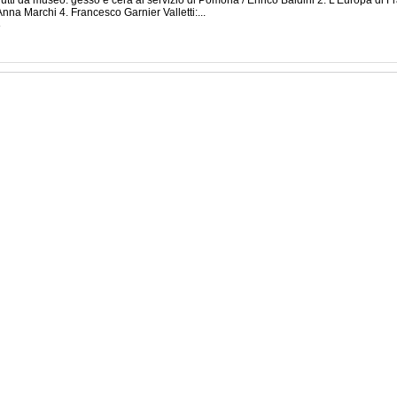
Frutti da museo: gesso e cera al servizio di Pomona / Enrico Baldini 2. L'Europa di Fr
Anna Marchi 4. Francesco Garnier Valletti:...
8