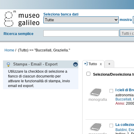
Seleziona banca dati
mostra
Tutti i
Ricerca semplice
Home
/
(Tutto)
>>
"Buccellati, Graziella."
Tutto
+
Stampa - Email - Export
Utilizzare la checkbox di selezione a
Seleziona/Deseleziona t
fianco di ciascun documento per
attivare le funzionalità di stampa, invio
email ed export.
I cieli di B
astronomia
Buccellati,
monografia
Anno:
200
Baldini, En