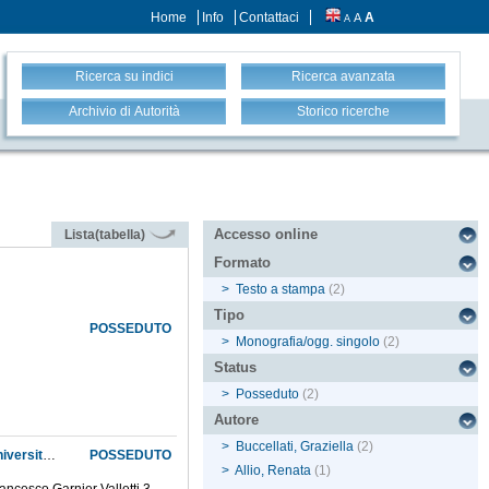
Home
Info
Contattaci
A
A
A
Ricerca su indici
Ricerca avanzata
Archivio di Autorità
Storico ricerche
Accesso online
Lista(tabella)
Formato
>
Testo a stampa
(2)
Tipo
POSSEDUTO
>
Monografia/ogg. singolo
(2)
Status
>
Posseduto
(2)
Autore
>
Buccellati, Graziella
(2)
La collezione Garnier Valletti dell'Istituto di coltivazioni arboree, patrimonio artistico dell'Università degli studi di Milano
POSSEDUTO
>
Allio, Renata
(1)