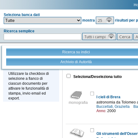
H
Seleziona banca dati
25
mostra
risultati per 
Ricerca semplice
Tutti i campi
Ricerca su indici
Archivio di Autorità
Tutto
+
Stampa - Email - Export
Utilizzare la checkbox di
Seleziona/Deseleziona tutto
selezione a fianco di
ciascun documento per
attivare le funzionalità di
stampa, invio email ed
I cieli di Brera
export.
astronomia da Tolomeo a
monografia
Buccellati, Graziella
Ba
Anno:
2000
Gli strumenti dell'Osse