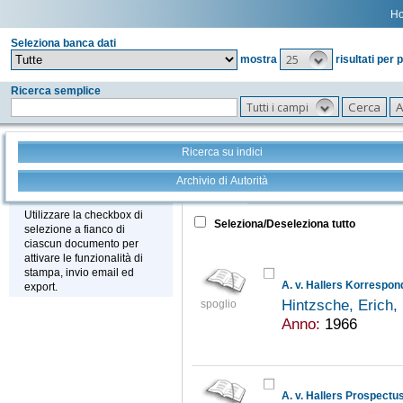
H
Seleziona banca dati
25
mostra
risultati per 
Ricerca semplice
Tutti i campi
Ricerca su indici
Archivio di Autorità
Tutto
+
Stampa - Email - Export
Utilizzare la checkbox di
Seleziona/Deseleziona tutto
selezione a fianco di
ciascun documento per
attivare le funzionalità di
stampa, invio email ed
A. v. Hallers Korrespo
export.
Hintzsche, Erich
spoglio
Anno:
1966
A. v. Hallers Prospectu