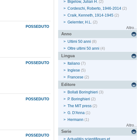
>
Bigelow, Julian H.
(2)
>
Cordeschi, Roberto, 1946-2014
(2)
>
Craik, Kenneth, 1914-1945
(2)
>
Gelernter, H.L.
(2)
POSSEDUTO
Altro...
Anno
>
Ultimi 50 anni
(8)
>
Oltre ultimi 50 anni
(4)
Lingua
POSSEDUTO
>
Italiano
(7)
>
Inglese
(5)
>
Francese
(2)
Editore
>
Bollati Boringhieri
(3)
POSSEDUTO
>
P. Boringhieri
(2)
>
The MIT press
(2)
>
G. D'Anna
(1)
>
Hermann
(1)
Altro...
Serie
POSSEDUTO
>
Actualités scientifiques et