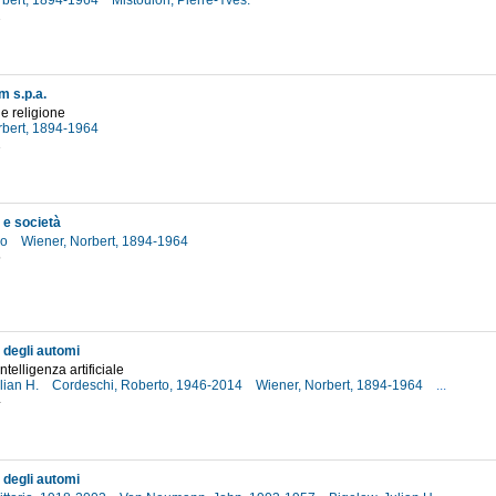
rbert, 1894-1964
Mistoulon, Pierre-Yves.
2
m s.p.a.
 e religione
rbert, 1894-1964
1
 e società
ro
Wiener, Norbert, 1894-1964
5
a degli automi
intelligenza artificiale
lian H.
Cordeschi, Roberto, 1946-2014
Wiener, Norbert, 1894-1964
...
4
a degli automi