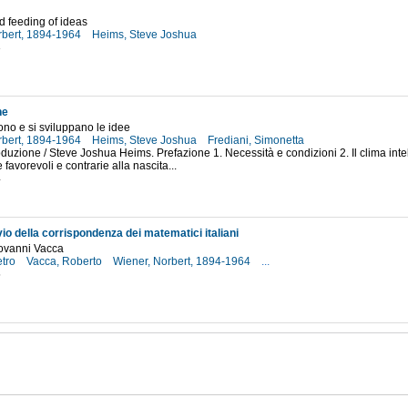
d feeding of ideas
rbert, 1894-1964
Heims, Steve Joshua
3
ne
no e si sviluppano le idee
rbert, 1894-1964
Heims, Steve Joshua
Frediani, Simonetta
roduzione / Steve Joshua Heims. Prefazione 1. Necessità e condizioni 2. Il clima intel
favorevoli e contrarie alla nascita...
4
vio della corrispondenza dei matematici italiani
iovanni Vacca
etro
Vacca, Roberto
Wiener, Norbert, 1894-1964
...
5