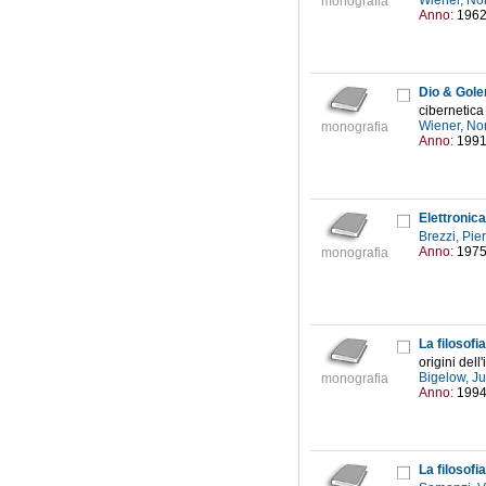
Wiener, No
monografia
Anno:
196
Dio & Gole
cibernetica
Wiener, No
monografia
Anno:
199
Elettronica
Brezzi, Pie
Anno:
197
monografia
La filosofi
origini dell'
Bigelow, Ju
monografia
Anno:
199
La filosofi