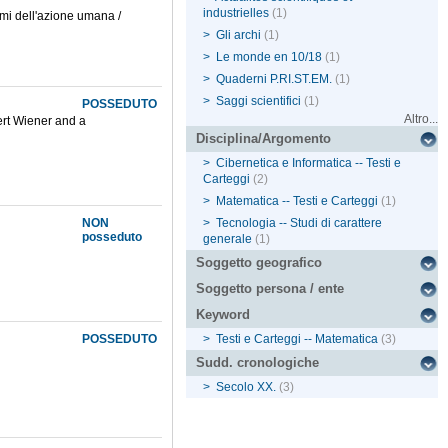
industrielles
(1)
smi dell'azione umana /
>
Gli archi
(1)
>
Le monde en 10/18
(1)
>
Quaderni P.RI.ST.EM.
(1)
>
Saggi scientifici
(1)
POSSEDUTO
Altro...
bert Wiener and a
Disciplina/Argomento
>
Cibernetica e Informatica -- Testi e
Carteggi
(2)
>
Matematica -- Testi e Carteggi
(1)
NON
>
Tecnologia -- Studi di carattere
posseduto
generale
(1)
Soggetto geografico
Soggetto persona / ente
Keyword
POSSEDUTO
>
Testi e Carteggi -- Matematica
(3)
Sudd. cronologiche
>
Secolo XX.
(3)