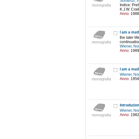
Somenzi, V
Indice: Pre
monografia
K.J.W. Crai
Anno:
198
I am a mat
the later l
continuatio
monografia
Wiener, No
Anno:
198
I am a mat
Wiener, No
Anno:
195
monografia
Introduzion
Wiener, No
Anno:
198
monografia