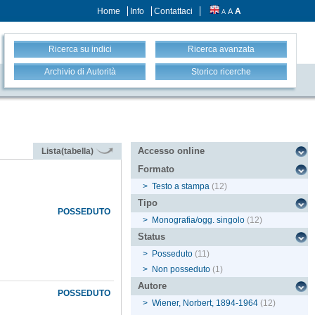
Home
Info
Contattaci
A
A
A
Ricerca su indici
Ricerca avanzata
Archivio di Autorità
Storico ricerche
Accesso online
Lista(tabella)
Formato
>
Testo a stampa
(12)
Tipo
POSSEDUTO
>
Monografia/ogg. singolo
(12)
Status
>
Posseduto
(11)
>
Non posseduto
(1)
Autore
POSSEDUTO
>
Wiener, Norbert, 1894-1964
(12)