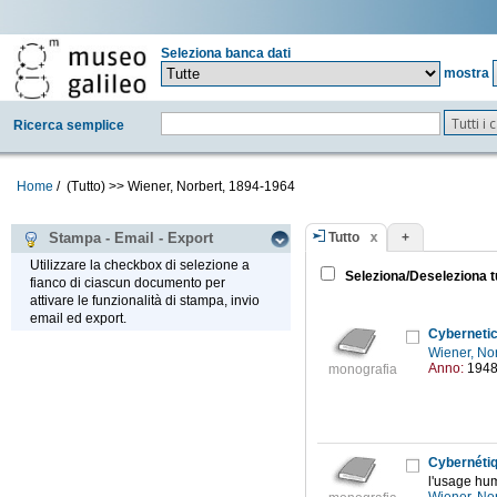
Seleziona banca dati
mostra
Tutti i
Ricerca semplice
Home
/
(Tutto)
>>
Wiener, Norbert, 1894-1964
Tutto
+
Stampa - Email - Export
Utilizzare la checkbox di selezione a
Seleziona/Deseleziona t
fianco di ciascun documento per
attivare le funzionalità di stampa, invio
email ed export.
Cybernetic
Wiener, No
Anno:
194
monografia
Cybernétiq
l'usage hu