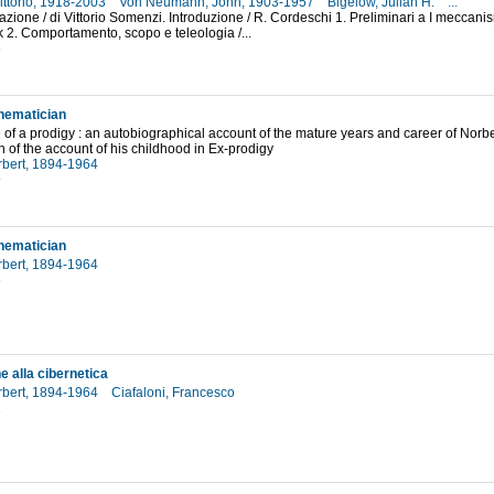
ittorio, 1918-2003
Von Neumann, John, 1903-1957
Bigelow, Julian H.
...
fazione / di Vittorio Somenzi. Introduzione / R. Cordeschi 1. Preliminari a I meccani
k 2. Comportamento, scopo e teleologia /...
6
hematician
ife of a prodigy : an autobiographical account of the mature years and career of Nor
n of the account of his childhood in Ex-prodigy
rbert, 1894-1964
9
hematician
rbert, 1894-1964
6
e alla cibernetica
rbert, 1894-1964
Ciafaloni, Francesco
2