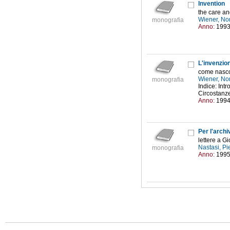
Invention
the care an
Wiener, No
monografia
Anno:
199
L'invenzio
come nasco
Wiener, No
monografia
Indice: Int
Circostanze 
Anno:
199
Per l'archi
lettere a G
Nastasi, Pi
monografia
Anno:
199